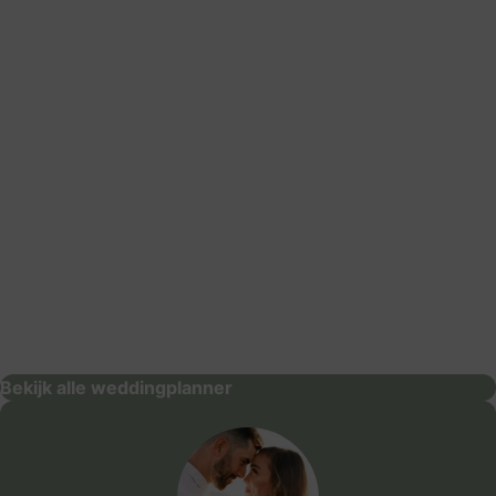
: VierJeGeluk
VierJeGeluk
weddingplanner
Bekijk alle weddingplanner