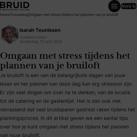
Word lid
Omgaan met stress tijdens het plannen van je bruiloft
Home
Trouwblog
Omgaan met stress tijdens het plannen van je bruiloft
Isarah Teunissen
Content creator
donderdag, 10 april 2025
Omgaan met stress tijdens het
plannen van je bruiloft
Je bruiloft is een van de belangrijkste dagen van jouw
leven en het plannen van deze dag kan erg stressvol zijn.
Er zijn veel dingen om over na te denken, van de locatie
Je bruiloft is een van de belangrijkste dagen van jouw leve
tot de catering en de gastenlijst. Het is dan ook niet
verrassend dat veel bruidsparen gestrest raken tijdens het
planningsproces. In dit artikel geven we een aantal tips
over hoe je kunt omgaan met stress tijdens het plannen
van jouw bruiloft.