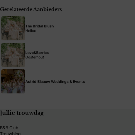
Gerelateerde Aanbieders
The Bridal Blush
Heiloo
Love&Berries
Oosterhout
Astrid Blaauw Weddings & Events
Jullie trouwdag
B&B Club
Trouwblog