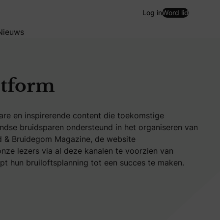
Log in
Word lid
Nieuws
atform
bare en inspirerende content die toekomstige
andse bruidsparen ondersteund in het organiseren van
uid & Bruidegom Magazine, de website
ze lezers via al deze kanalen te voorzien van
pt hun bruiloftsplanning tot een succes te maken.