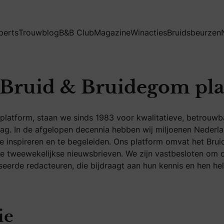
perts
Trouwblog
B&B Club
Magazine
Winacties
Bruidsbeurzen
– Bruid & Bruidegom pl
m platform, staan we sinds 1983 voor kwalitatieve, betrouw
dag. In de afgelopen decennia hebben wij miljoenen Nederl
te inspireren en te begeleiden. Ons platform omvat het Br
e tweewekelijkse nieuwsbrieven. We zijn vastbesloten om on
eerde redacteuren, die bijdraagt aan hun kennis en hen hel
ie