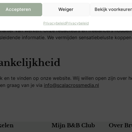
Accepteren
Weiger
Bekijk voorkeure
Privacybeleid
Privacybeleid
ze manier van werken. Onze redacteurs en freelancers houden 
isleidende informatie. We vermijden sensatiebeluste kopp
ankelijkheid
ijk en te vinden op onze website. Wij willen open zijn ove
en graag van je via
info@scalacrossmedia.nl
kelen
Mijn B&B Club
Over Br