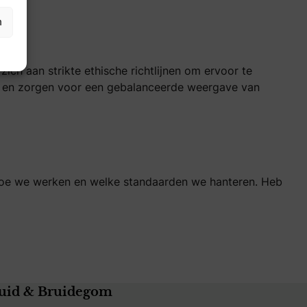
n
zich aan strikte ethische richtlijnen om ervoor te
en en zorgen voor een gebalanceerde weergave van
r hoe we werken en welke standaarden we hanteren. Heb
uid & Bruidegom