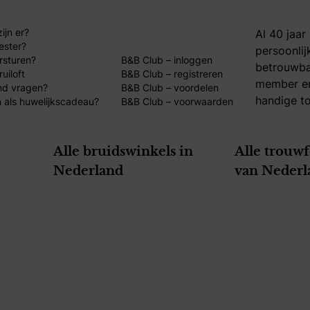
ijn er?
Al 40 jaar
ester?
persoonlij
rsturen?
B&B Club – inloggen
betrouwba
uiloft
B&B Club – registreren
member en
nd vragen?
B&B Club – voordelen
handige to
 als huwelijkscadeau?
B&B Club – voorwaarden
Alle bruidswinkels in
Alle trouw
Nederland
van Nederl