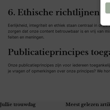
6. Ethische richtlijnen
Eerlijkheid, integriteit en ethiek staan centraal in on
zorgen dat onze content betrouwbaar is en vrij van m
feiten en meningen.
Publicatieprincipes toeg
Onze publicatieprincipes zijn voor iedereen toegankel
je vragen of opmerkingen over onze principes? We hor
Jullie trouwdag
Meest gelezen arti