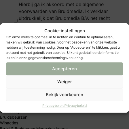
Hierbij ga ik akkoord met de algemene
voorwaarden van Bruidmedia. Ik verklaar
uitdrukkelijk dat Bruidmedia B.V. het recht
heeft om de ingediende foto’s op al haar
Cookie-instellingen
media (print, online, sociale media) te
Om onze website optimaal in te richten en continu te optimaliseren,
publiceren.
maken wij gebruik van cookies. Voor het bezoeken van onze website
hebben wij toestemming nodig. Door op "Accepteren" te klikken, gaat u
akkoord met het gebruik van cookies. U kunt gedetailleerde informatie
lezen in onze gegevensbeschermingsverklaring.
Accepteren
Weiger
Jullie trouwdag
Bekijk voorkeuren
B&B Club
Privacybeleid
Privacybeleid
Trouwblog
Bruidsbeurzen
Winacties
Bruid & Bruidegom Magazine kopen