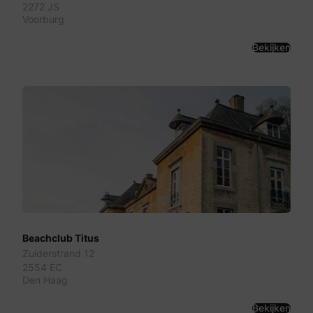
2272 JS
Voorburg
Bekijken
Beachclub Titus
Zuiderstrand 12
2554 EC
Den Haag
Bekijken