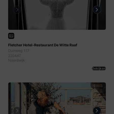
Previous
Next
Fletcher Hotel-Restaurant De Witte Raaf
Duinweg 117
2204AT
Noordwijk
Bekijken
Previous
Next