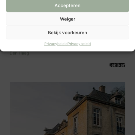
Accepteren
Weiger
Bekijk voorkeuren
Café-Restaurant Luden
Plein 6.7
Privacybeleid
Privacybeleid
2511 CR
Den Haag
Bekijken