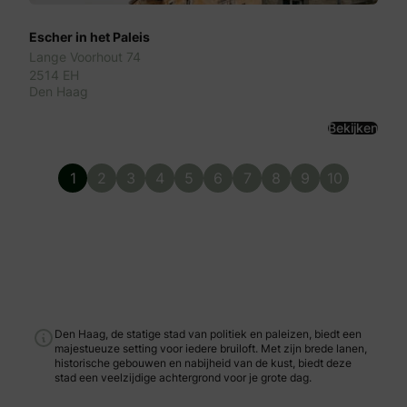
Escher in het Paleis
Lange Voorhout 74
2514 EH
Den Haag
Bekijken
1
2
3
4
5
6
7
8
9
10
Den Haag, de statige stad van politiek en paleizen, biedt een
majestueuze setting voor iedere bruiloft. Met zijn brede lanen,
historische gebouwen en nabijheid van de kust, biedt deze
stad een veelzijdige achtergrond voor je grote dag.