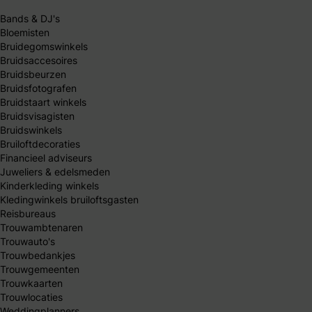
Bands & DJ's
Bloemisten
Bruidegomswinkels
Bruidsaccesoires
Bruidsbeurzen
Bruidsfotografen
Bruidstaart winkels
Bruidsvisagisten
Bruidswinkels
Bruiloftdecoraties
Financieel adviseurs
Juweliers & edelsmeden
Kinderkleding winkels
Kledingwinkels bruiloftsgasten
Reisbureaus
Trouwambtenaren
Trouwauto's
Trouwbedankjes
Trouwgemeenten
Trouwkaarten
Trouwlocaties
Weddingplanners