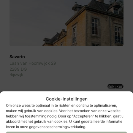
Savarin
Laan van Hoornwijck 29
2289 DG
Rijswijk
Bekijken
Cookie-instellingen
Om onze website optimaal in te richten en continu te optimaliseren,
maken wij gebruik van cookies. Voor het bezoeken van onze website
hebben wij toestemming nodig. Door op "Accepteren" te klikken, gaat u
akkoord met het gebruik van cookies. U kunt gedetailleerde informatie
lezen in onze gegevensbeschermingsverklaring.