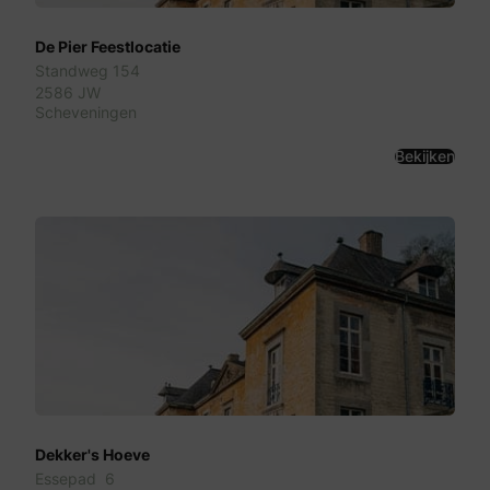
De Pier Feestlocatie
Standweg 154
2586 JW
Scheveningen
Bekijken
Dekker's Hoeve
Essepad 6