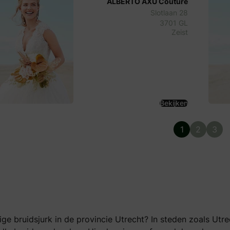
ALBERTO AXU Couture
Slotlaan 28
3701 GL
Zeist
Bekijken
1
2
3
ge bruidsjurk in de provincie Utrecht? In steden zoals Utr