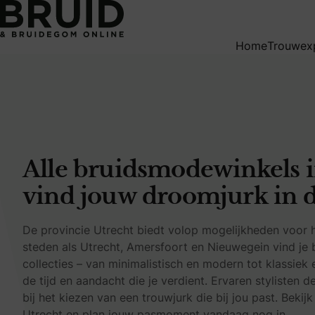
Alle bruidsmodewinkels in Utrecht – vind jouw droomjurk i
Home
Trouwex
Alle bruidsmodewinkels i
vind jouw droomjurk in 
De provincie Utrecht biedt volop mogelijkheden voor h
steden als Utrecht, Amersfoort en Nieuwegein vind je
collecties – van minimalistisch en modern tot klassiek 
de tijd en aandacht die je verdient. Ervaren stylisten 
bij het kiezen van een trouwjurk die bij jou past. Bekij
Utrecht en plan jouw pasmoment vandaag nog in.