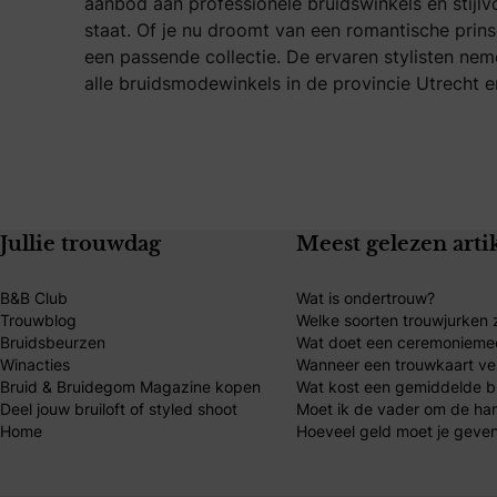
aanbod aan professionele bruidswinkels en stijl
staat. Of je nu droomt van een romantische prin
een passende collectie. De ervaren stylisten nem
alle bruidsmodewinkels in de provincie Utrecht en
Jullie trouwdag
Meest gelezen arti
B&B Club
Wat is ondertrouw?
Trouwblog
Welke soorten trouwjurken z
Bruidsbeurzen
Wat doet een ceremonieme
Winacties
Wanneer een trouwkaart ve
Bruid & Bruidegom Magazine kopen
Wat kost een gemiddelde br
Deel jouw bruiloft of styled shoot
Moet ik de vader om de ha
Home
Hoeveel geld moet je geven