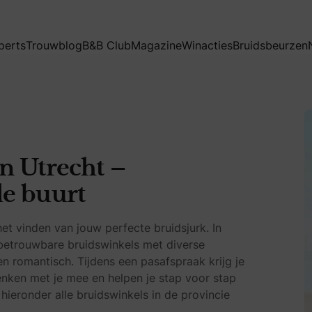
n de buurt
perts
Trouwblog
B&B Club
Magazine
Winacties
Bruidsbeurzen
n Utrecht –
de buurt
et vinden van jouw perfecte bruidsjurk. In
 betrouwbare bruidswinkels met diverse
en romantisch. Tijdens een pasafspraak krijg je
denken met je mee en helpen je stap voor stap
k hieronder alle bruidswinkels in de provincie