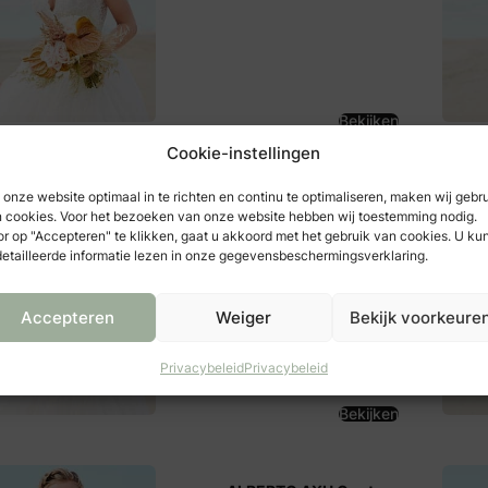
Bekijken
Cookie-instellingen
Bruidsmode Jolanda
onze website optimaal in te richten en continu te optimaliseren, maken wij gebr
 cookies. Voor het bezoeken van onze website hebben wij toestemming nodig.
Dorpsstraat 3
r op "Accepteren" te klikken, gaat u akkoord met het gebruik van cookies. U ku
4124 AL
etailleerde informatie lezen in onze gegevensbeschermingsverklaring.
Hagestein
Accepteren
Weiger
Bekijk voorkeure
Privacybeleid
Privacybeleid
Bekijken