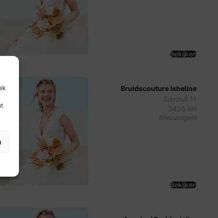
Bekijken
Bruidscouture Isheline
uik
Sierduif 11
nt
3435 BH
Nieuwegein
n
Bekijken