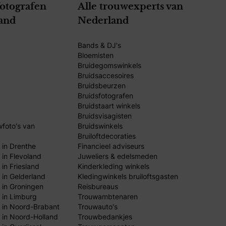
fotografen
Alle trouwexperts van
and
Nederland
Bands & DJ's
Bloemisten
Bruidegomswinkels
Bruidsaccesoires
Bruidsbeurzen
Bruidsfotografen
Bruidstaart winkels
Bruidsvisagisten
wfoto's van
Bruidswinkels
Bruiloftdecoraties
 in Drenthe
Financieel adviseurs
 in Flevoland
Juweliers & edelsmeden
in Friesland
Kinderkleding winkels
 in Gelderland
Kledingwinkels bruiloftsgasten
 in Groningen
Reisbureaus
 in Limburg
Trouwambtenaren
 in Noord-Brabant
Trouwauto's
 in Noord-Holland
Trouwbedankjes