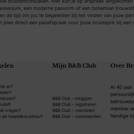
volle bruidsmodezaken. Hier kun je op afspraak langskomen 
sessenjurk, een moderne pasvorm of een bohemian trouwstijl
en de tijd om jou te begeleiden bij het vinden van jouw per
 plan direct een pasafspraak voor jouw bruidsjurk bij een wi
kelen
Mijn B&B Club
Over Br
ijn er?
Al 40 jaar
ester?
persoonlij
rsturen?
B&B Club – inloggen
betrouwba
uiloft
B&B Club – registreren
member en
nd vragen?
B&B Club – voordelen
handige to
 als huwelijkscadeau?
B&B Club – voorwaarden