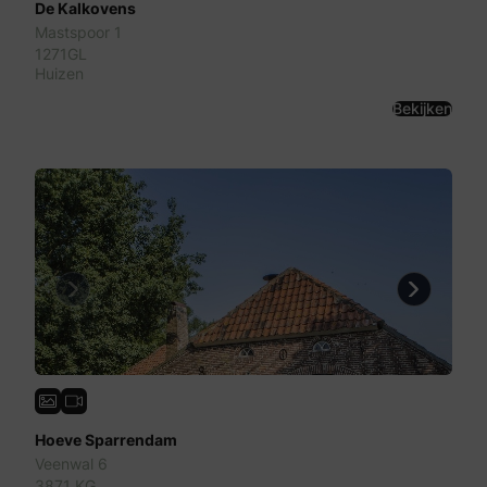
De Kalkovens
Mastspoor 1
1271GL
Huizen
Bekijken
Previous
Next
Hoeve Sparrendam
Veenwal 6
3871 KG