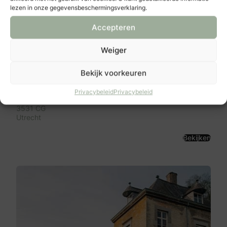
lezen in onze gegevensbeschermingsverklaring.
Accepteren
Weiger
Bekijk voorkeuren
The Antony
Privacybeleid
Privacybeleid
Kanaalstraat 197
3531 CG
Utrecht
Bekijken