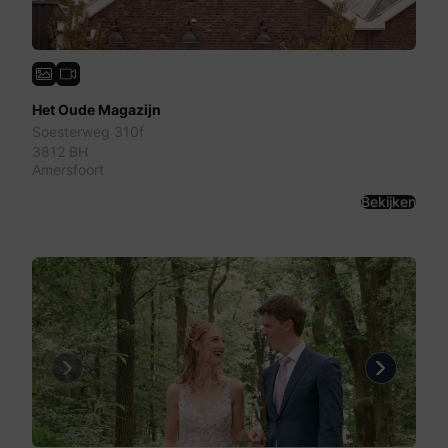
Het Oude Magazijn
Soesterweg 310f
3812 BH
Amersfoort
Bekijken
Previous
Next