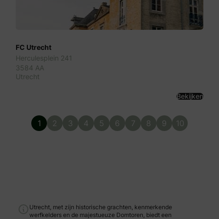
FC Utrecht
Herculesplein 241
3584 AA
Utrecht
Bekijken
1
2
3
4
5
6
7
8
9
10
Utrecht, met zijn historische grachten, kenmerkende
werfkelders en de majestueuze Domtoren, biedt een