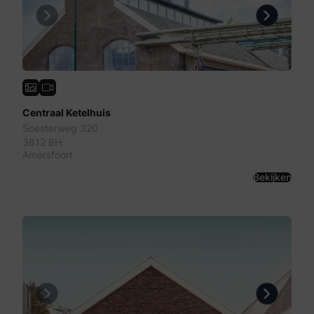
Previous
Next
Centraal Ketelhuis
Soesterweg 320
3812 BH
Amersfoort
Bekijken
Previous
Next