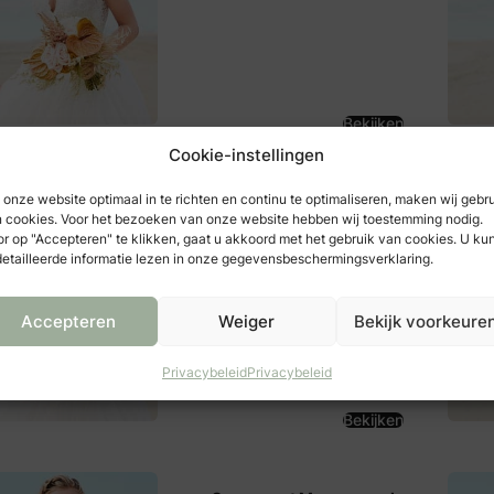
Bekijken
Cookie-instellingen
Wedding Wonderland  Almere -
onze website optimaal in te richten en continu te optimaliseren, maken wij gebr
Rotterdam
 cookies. Voor het bezoeken van onze website hebben wij toestemming nodig.
r op "Accepteren" te klikken, gaat u akkoord met het gebruik van cookies. U ku
Markerkant 14 13b
etailleerde informatie lezen in onze gegevensbeschermingsverklaring.
1314 AP
Almere
Accepteren
Weiger
Bekijk voorkeure
Privacybeleid
Privacybeleid
Bekijken