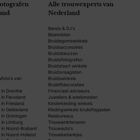
fotografen
Alle trouwexperts van
and
Nederland
Bands & DJ's
Bloemisten
Bruidegomswinkels
Bruidsaccesoires
Bruidsbeurzen
Bruidsfotografen
Bruidstaart winkels
Bruidsvisagisten
wfoto's van
Bruidswinkels
Bruiloftdecoraties
 in Drenthe
Financieel adviseurs
 in Flevoland
Juweliers & edelsmeden
in Friesland
Kinderkleding winkels
 in Gelderland
Kledingwinkels bruiloftsgasten
 in Groningen
Reisbureaus
 in Limburg
Trouwambtenaren
 in Noord-Brabant
Trouwauto's
 in Noord-Holland
Trouwbedankjes