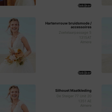
Bekijken
Hartenvrouw bruidsmode /
accessoires
Zoetelaarpassage 5
1315AT
Almere
Bekijken
Silhouet Maatkleding
De Steiger 77 Unit 20
1351 AE
Almere