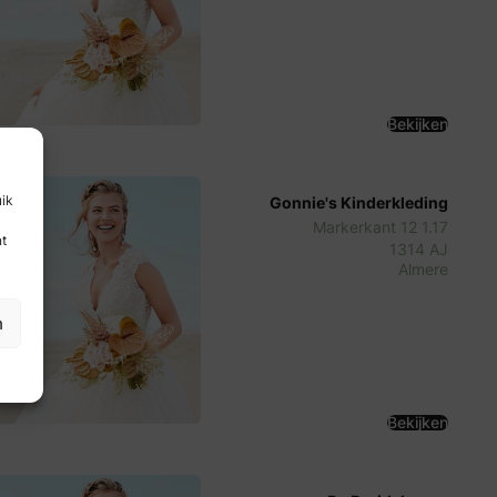
Bekijken
Gonnie's Kinderkleding
uik
Markerkant 12 1.17
nt
1314 AJ
Almere
n
Bekijken