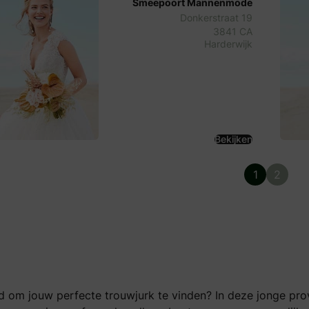
Smeepoort Mannenmode
Donkerstraat 19
3841 CA
Harderwijk
Bekijken
1
2
d om jouw perfecte trouwjurk te vinden? In deze jonge prov