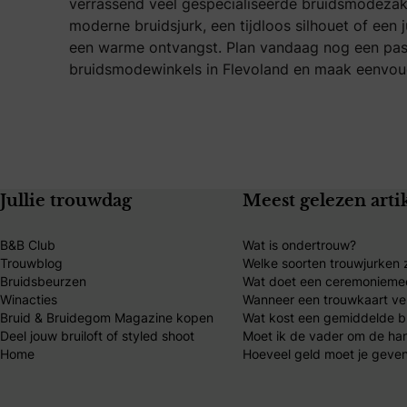
verrassend veel gespecialiseerde bruidsmodezak
moderne bruidsjurk, een tijdloos silhouet of een 
een warme ontvangst. Plan vandaag nog een pasaf
bruidsmodewinkels in Flevoland en maak eenvou
Jullie trouwdag
Meest gelezen arti
B&B Club
Wat is ondertrouw?
Trouwblog
Welke soorten trouwjurken z
Bruidsbeurzen
Wat doet een ceremonieme
Winacties
Wanneer een trouwkaart ve
Bruid & Bruidegom Magazine kopen
Wat kost een gemiddelde br
Deel jouw bruiloft of styled shoot
Moet ik de vader om de ha
Home
Hoeveel geld moet je geven