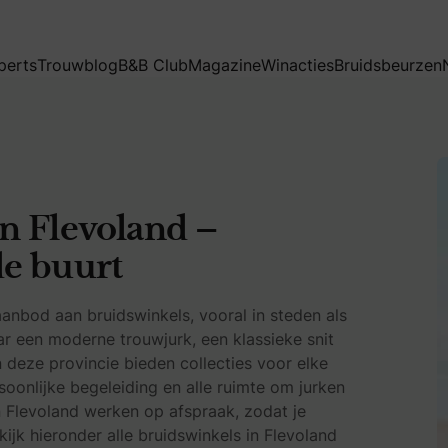
 in de buurt
perts
Trouwblog
B&B Club
Magazine
Winacties
Bruidsbeurzen
n Flevoland –
de buurt
 aanbod aan bruidswinkels, vooral in steden als
ar een moderne trouwjurk, een klassieke snit
 deze provincie bieden collecties voor elke
rsoonlijke begeleiding en alle ruimte om jurken
n Flevoland werken op afspraak, zodat je
kijk hieronder alle bruidswinkels in Flevoland