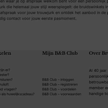
en waar je op afspraak welkom bent voor een persoonlijk 
jurk die helemaal jouw stijl weerspiegelt: de bruidswinkels
spraak voor jouw trouwjurk en ontdek het aanbod in de pro
dig contact voor jouw eerste pasmoment.
kelen
Mijn B&B Club
Over Br
ijn er?
Al 40 jaar
ester?
persoonlij
rsturen?
B&B Club – inloggen
betrouwba
uiloft
B&B Club – registreren
member en
nd vragen?
B&B Club – voordelen
handige to
 als huwelijkscadeau?
B&B Club – voorwaarden