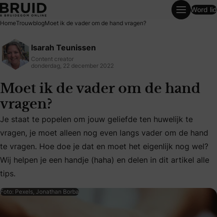
Word lid
Moet ik de vader om de hand vragen?
Home
Trouwblog
Moet ik de vader om de hand vragen?
Isarah Teunissen
Content creator
donderdag, 22 december 2022
Moet ik de vader om de hand
vragen?
Je staat te popelen om jouw geliefde ten huwelijk te
vragen, je moet alleen nog even langs vader om de hand
Je staat te popelen om jouw geliefde ten huwelijk te vragen
te vragen. Hoe doe je dat en moet het eigenlijk nog wel?
Wij helpen je een handje (haha) en delen in dit artikel alle
tips.
Foto: Pexels, Jonathan Borba