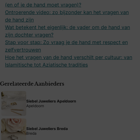
(en of je de hand moet vragen)?
Ontroerende video: zo bijzonder kan het vragen van
de hand zijn
Wat betekent het eigenlijk: de vader om de hand van
zijn dochter vragen?
Stap voor stap: Zo vraag je de hand met respect en
zelfvertrouwen
Hoe het vragen van de hand verschilt per cultuur: van
Islamitische tot Aziatische tradities
Gerelateerde Aanbieders
Siebel Juweliers Apeldoorn
Apeldoorn
Siebel Juweliers Breda
Breda