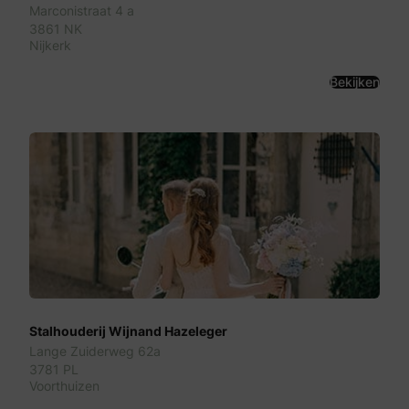
Marconistraat 4 a
3861 NK
Nijkerk
Bekijken
Stalhouderij Wijnand Hazeleger
Lange Zuiderweg 62a
3781 PL
Voorthuizen