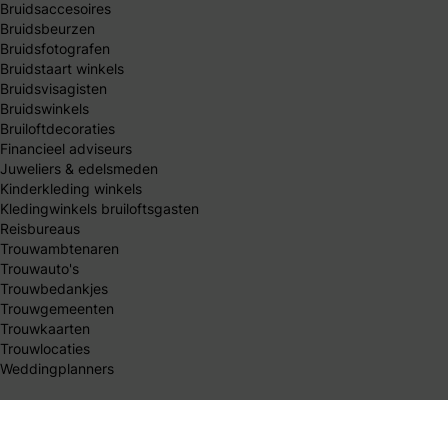
Bruidsaccesoires
Bruidsbeurzen
Bruidsfotografen
Bruidstaart winkels
Bruidsvisagisten
Bruidswinkels
Bruiloftdecoraties
Financieel adviseurs
Juweliers & edelsmeden
Kinderkleding winkels
Kledingwinkels bruiloftsgasten
Reisbureaus
Trouwambtenaren
Trouwauto's
Trouwbedankjes
Trouwgemeenten
Trouwkaarten
Trouwlocaties
Weddingplanners