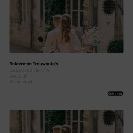
Bolderman Trouwauto's
De Smalle Zijde 17 A
3903 LM
Veenendaal
Bekijken