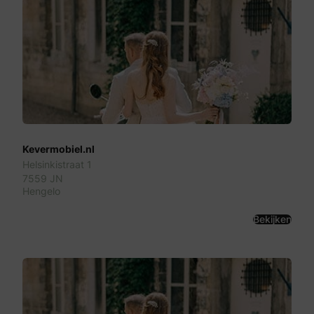
Kevermobiel.nl
Helsinkistraat 1
7559 JN
Hengelo
Bekijken