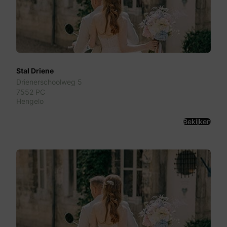
Stal Driene
Drienerschoolweg 5
7552 PC
Hengelo
Bekijken