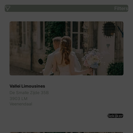
Filters
Vallei Limousines
De Smalle Zijde 35B
3903 LM
Veenendaal
Bekijken