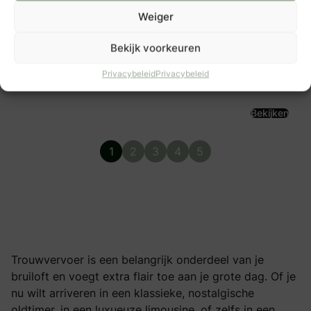
Weiger
Stromma Nederland
Bekijk voorkeuren
Weteringschans 24
1017 SG
Privacybeleid
Privacybeleid
Amsterdam
Bekijken
1
2
3
4
5
Trouwvervoer is een belangrijk onderdeel van je
bruiloft en voegt extra flair toe aan je grote dag. Of je
nu wilt arriveren in een klassieke, nostalgische
oldtimer, in een luxueuze limousine, of zelfs in een