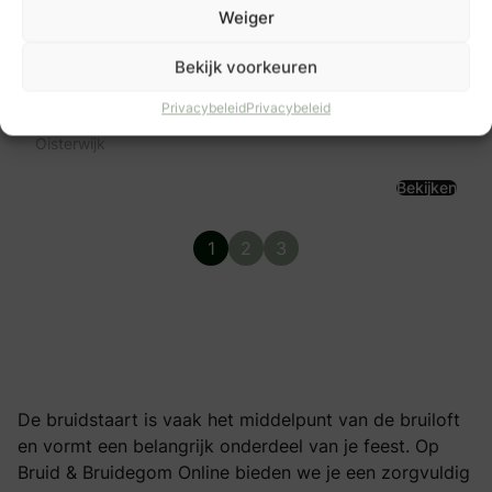
Weiger
Bekijk voorkeuren
Matteo ambachtelijk ijs
Gemullehoekenweg 21A
Privacybeleid
Privacybeleid
5061 MA
Oisterwijk
Bekijken
1
2
3
De bruidstaart is vaak het middelpunt van de bruiloft
en vormt een belangrijk onderdeel van je feest. Op
Bruid & Bruidegom Online bieden we je een zorgvuldig