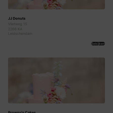
JJ Donuts
Vlietweg 15
2266 KA
Leidschendam
Bekijken
Browny's Cakes