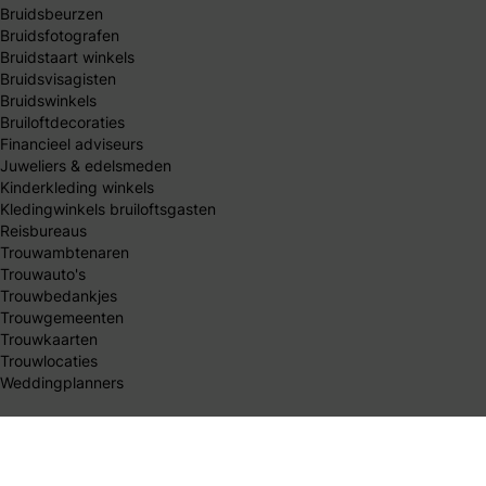
Bruidsbeurzen
Bruidsfotografen
Bruidstaart winkels
Bruidsvisagisten
Bruidswinkels
Bruiloftdecoraties
Financieel adviseurs
Juweliers & edelsmeden
Kinderkleding winkels
Kledingwinkels bruiloftsgasten
Reisbureaus
Trouwambtenaren
Trouwauto's
Trouwbedankjes
Trouwgemeenten
Trouwkaarten
Trouwlocaties
Weddingplanners