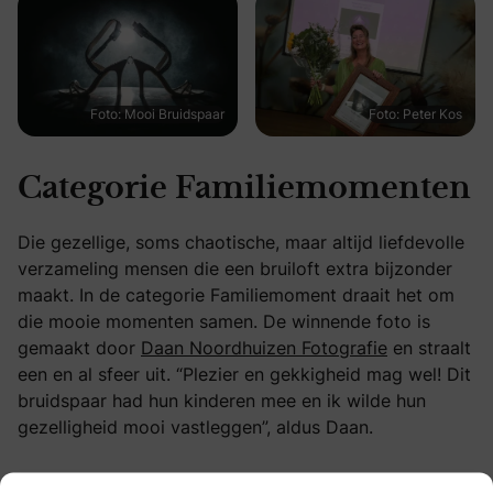
Foto: Mooi Bruidspaar
Foto: Peter Kos
Categorie Familiemomenten
Die gezellige, soms chaotische, maar altijd liefdevolle
verzameling mensen die een bruiloft extra bijzonder
maakt. In de categorie Familiemoment draait het om
die mooie momenten samen. De winnende foto is
gemaakt door
Daan Noordhuizen Fotografie
en straalt
een en al sfeer uit. “Plezier en gekkigheid mag wel! Dit
bruidspaar had hun kinderen mee en ik wilde hun
gezelligheid mooi vastleggen”, aldus Daan.