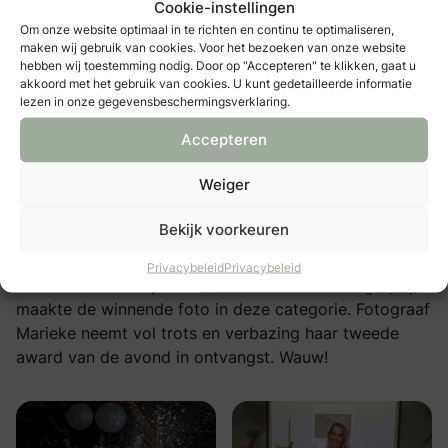
Cookie-instellingen
Om onze website optimaal in te richten en continu te optimaliseren,
maken wij gebruik van cookies. Voor het bezoeken van onze website
hebben wij toestemming nodig. Door op "Accepteren" te klikken, gaat u
Foto: Daan Noordhuizen
akkoord met het gebruik van cookies. U kunt gedetailleerde informatie
Fotografie
Foto: Peter Kos
lezen in onze gegevensbeschermingsverklaring.
Accepteren
Categorie Party & Friends
Weiger
In deze categorie draait alles om het plezier en de
Bekijk voorkeuren
liefde die het huwelijksfeest omringen, of het
bruidspaar nu middenin de actie staat of de gasten
Privacybeleid
Privacybeleid
zelf de hoofdrol spelen.
Special Edition Photography
maakte de winnende foto in deze categorie. Fotograaf
Marieke neemt vol trots en verbazing haar tweede
award van de avond in ontvangst. Wauw!