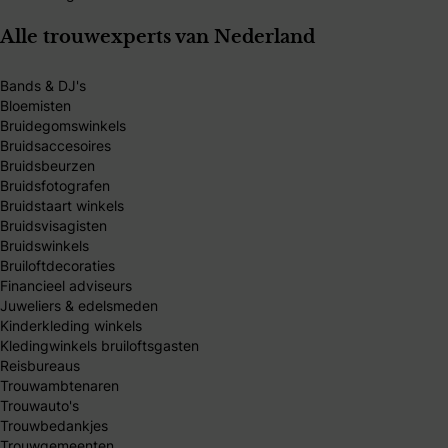
Alle trouwexperts van Nederland
Bands & DJ's
Bloemisten
Bruidegomswinkels
Bruidsaccesoires
Bruidsbeurzen
Bruidsfotografen
Bruidstaart winkels
Bruidsvisagisten
Bruidswinkels
Bruiloftdecoraties
Financieel adviseurs
Juweliers & edelsmeden
Kinderkleding winkels
Kledingwinkels bruiloftsgasten
Reisbureaus
Trouwambtenaren
Trouwauto's
Trouwbedankjes
Trouwgemeenten