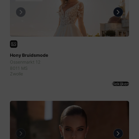
Previous
Next
Hony Bruidsmode
Ossenmarkt 12
8011 MS
Zwolle
Bekijken
Previous
Next