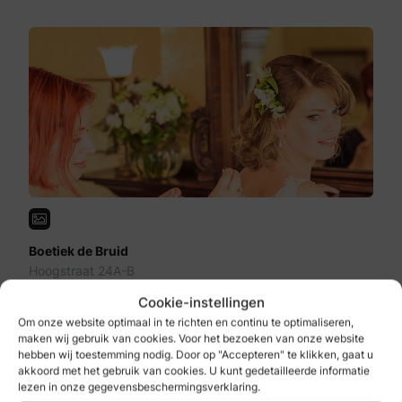
Boetiek de Bruid
Hoogstraat 24A-B
3841 BS
Cookie-instellingen
Harderwijk
Om onze website optimaal in te richten en continu te optimaliseren,
Bekijken
maken wij gebruik van cookies. Voor het bezoeken van onze website
hebben wij toestemming nodig. Door op "Accepteren" te klikken, gaat u
akkoord met het gebruik van cookies. U kunt gedetailleerde informatie
lezen in onze gegevensbeschermingsverklaring.