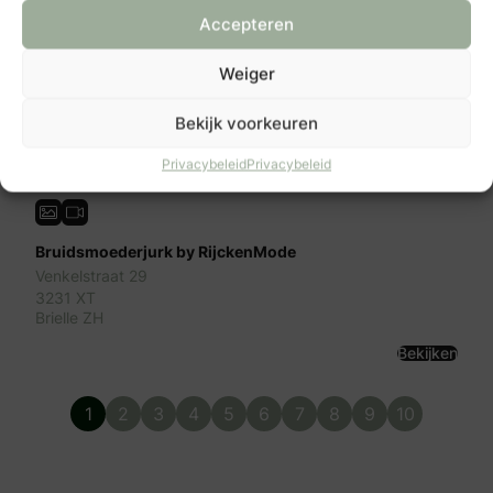
Accepteren
Weiger
Previous
Next
Bekijk voorkeuren
Privacybeleid
Privacybeleid
Bruidsmoederjurk by RijckenMode
Venkelstraat 29
3231 XT
Brielle ZH
Bekijken
1
2
3
4
5
6
7
8
9
10