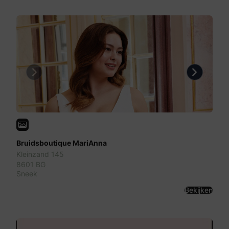
Previous
Next
Bruidsboutique MariAnna
Kleinzand 145
8601 BG
Sneek
Bekijken