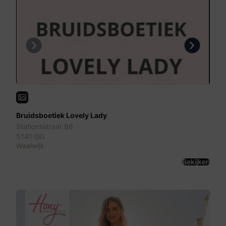
Previous
Next
Bruidsboetiek Lovely Lady
Stationsstraat 86
5141 GG
Waalwijk
Bekijken