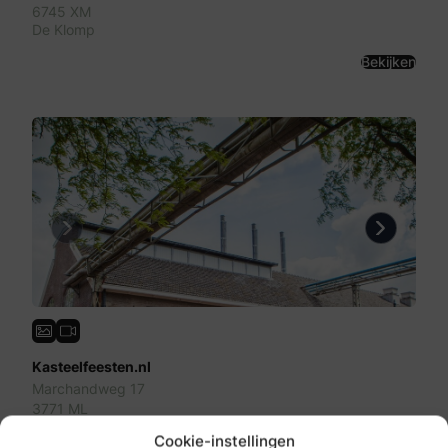
6745 XM
De Klomp
Bekijken
Previous
Next
Kasteelfeesten.nl
Marchandweg 17
3771 ML
Barneveld
Cookie-instellingen