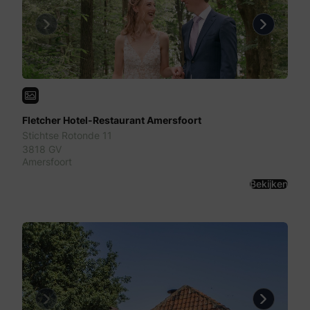
Previous
Next
Fletcher Hotel-Restaurant Amersfoort
Stichtse Rotonde 11
3818 GV
Amersfoort
Bekijken
Previous
Next