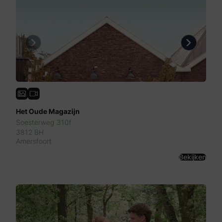
Previous
Next
Het Oude Magazijn
Soesterweg 310f
3812 BH
Amersfoort
Bekijken