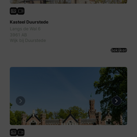
Kasteel Duurstede
Langs de Wal 6
3961 AB
Wijk bij Duurstede
Bekijken
Previous
Next