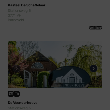
Kasteel De Schaffelaar
Stationsweg 6
3771 VH
Barneveld
Bekijken
Previous
Next
De Veenderhoeve
Stationsweg 5