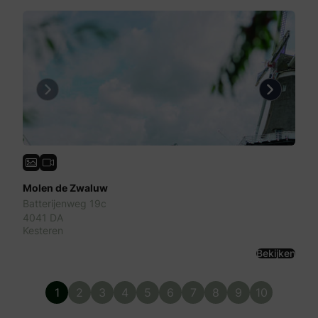
Previous
Next
Molen de Zwaluw
Batterijenweg 19c
4041 DA
Kesteren
Bekijken
1
2
3
4
5
6
7
8
9
10