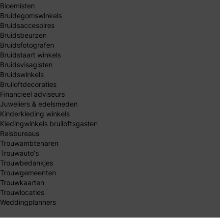
Bloemisten
Bruidegomswinkels
Bruidsaccesoires
Bruidsbeurzen
Bruidsfotografen
Bruidstaart winkels
Bruidsvisagisten
Bruidswinkels
Bruiloftdecoraties
Financieel adviseurs
Juweliers & edelsmeden
Kinderkleding winkels
Kledingwinkels bruiloftsgasten
Reisbureaus
Trouwambtenaren
Trouwauto's
Trouwbedankjes
Trouwgemeenten
Trouwkaarten
Trouwlocaties
Weddingplanners