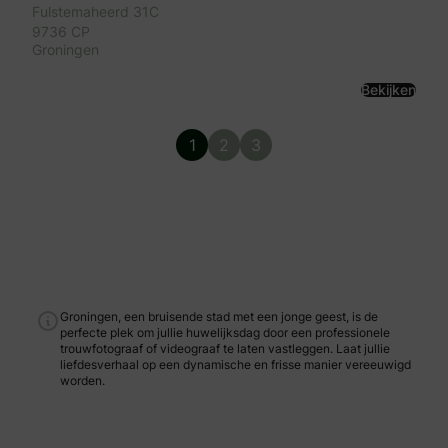
Fulstemaheerd 31C
9736 CP
Groningen
Bekijken
1
2
3
Groningen, een bruisende stad met een jonge geest, is de
perfecte plek om jullie huwelijksdag door een professionele
trouwfotograaf of videograaf te laten vastleggen. Laat jullie
liefdesverhaal op een dynamische en frisse manier vereeuwigd
worden.