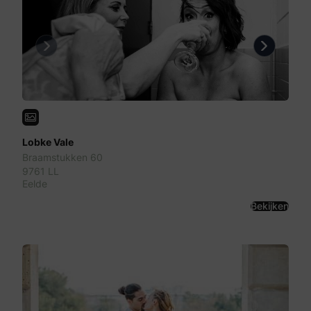
Previous
Next
Lobke Vale
Braamstukken 60
9761 LL
Eelde
Bekijken