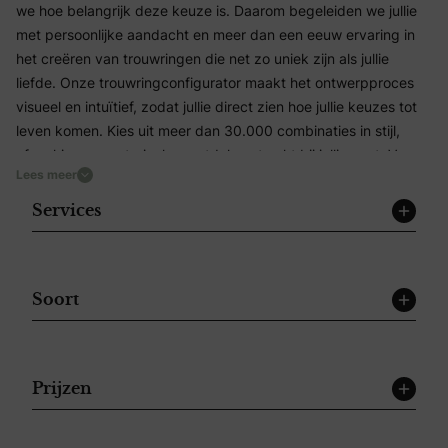
we hoe belangrijk deze keuze is. Daarom begeleiden we jullie
met persoonlijke aandacht en meer dan een eeuw ervaring in
het creëren van trouwringen die net zo uniek zijn als jullie
liefde. Onze trouwringconfigurator maakt het ontwerpproces
visueel en intuïtief, zodat jullie direct zien hoe jullie keuzes tot
leven komen. Kies uit meer dan 30.000 combinaties in stijl,
afwerking en materiaal en ontdek wat echt bij jullie past. Van
Lees meer
tijdloos geelgoud tot modern witgoud, warm roségoud of
exclusief platina – elke ring wordt met de hand vervaardigd
Services
door onze meestergoudsmeden. Voor wie op zoek is naar iets
speciaals, bieden we drie bijzondere collecties: Bouchard,
Desiree en Martinshof. Elk met hun eigen signatuur, maar altijd
met luxe, kwaliteit en vakmanschap als basis. Of je nu houdt
Soort
van klassieke elegantie, verfijnde details of opvallende
diamanten, onze collecties bieden voor ieder liefdesverhaal een
passend ontwerp. Met 49 winkels verspreid door heel
Prijzen
Nederland is er altijd een vestiging dichtbij waar jullie van harte
welkom zijn voor een persoonlijke afspraak. Begin alvast online
met ontwerpen of laat je inspireren in de winkel.