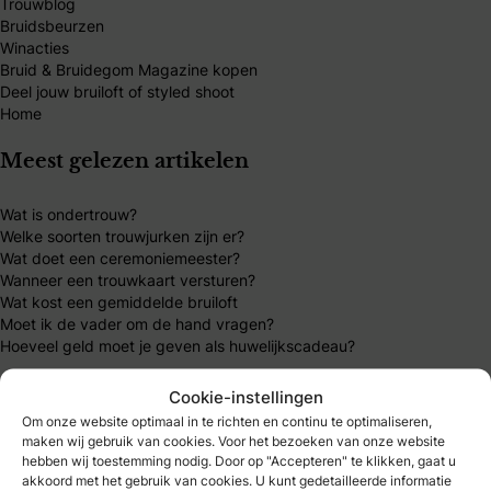
Trouwblog
Bruidsbeurzen
Winacties
Bruid & Bruidegom Magazine kopen
Deel jouw bruiloft of styled shoot
Home
Meest gelezen artikelen
Wat is ondertrouw?
Welke soorten trouwjurken zijn er?
Wat doet een ceremoniemeester?
Wanneer een trouwkaart versturen?
Wat kost een gemiddelde bruiloft
Moet ik de vader om de hand vragen?
Hoeveel geld moet je geven als huwelijkscadeau?
Mijn B&B Club
Cookie-instellingen
Om onze website optimaal in te richten en continu te optimaliseren,
maken wij gebruik van cookies. Voor het bezoeken van onze website
B&B Club – inloggen
hebben wij toestemming nodig. Door op "Accepteren" te klikken, gaat u
B&B Club – registreren
akkoord met het gebruik van cookies. U kunt gedetailleerde informatie
B&B Club – voordelen