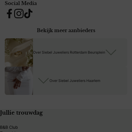
Social Media
Ontwerp jullie droomringen en krijg de tweede trouwring
Facebook
Instagram
Tiktok
van ons cadeau!
Bekijk meer aanbieders
Over Siebel Juweliers Rotterdam Beursplein
Over Siebel Juweliers Haarlem
Jullie trouwdag
B&B Club