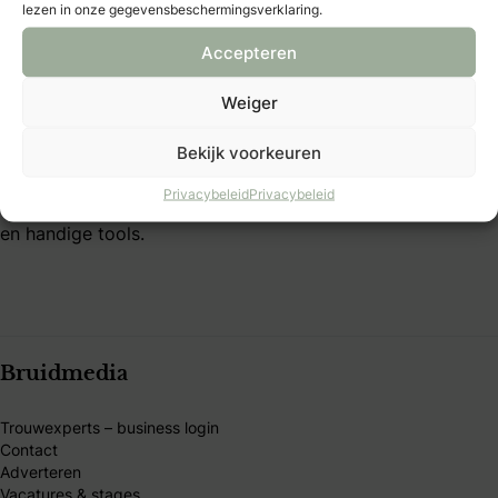
lezen in onze gegevensbeschermingsverklaring.
B&B Club – voorwaarden
Accepteren
Over Bruid & Bruidegom
Weiger
Al 40 jaar dé plek voor bruidsparen die hun trouwdag
Bekijk voorkeuren
persoonlijk willen maken. Vind inspiratie, tips en
betrouwbare trouwexperts op één platform. Word B&B
Privacybeleid
Privacybeleid
Club-member en ontdek exclusieve voordelen, kortingen
en handige tools.
Bruidmedia
Trouwexperts – business login
Contact
Adverteren
Vacatures & stages