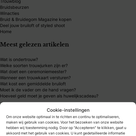
Trouwblog
Bruidsbeurzen
Winacties
Bruid & Bruidegom Magazine kopen
Deel jouw bruiloft of styled shoot
Home
Meest gelezen artikelen
Wat is ondertrouw?
Welke soorten trouwjurken zijn er?
Wat doet een ceremoniemeester?
Wanneer een trouwkaart versturen?
Wat kost een gemiddelde bruiloft
Moet ik de vader om de hand vragen?
Hoeveel geld moet je geven als huwelijkscadeau?
Mijn B&B Club
Cookie-instellingen
Om onze website optimaal in te richten en continu te optimaliseren,
maken wij gebruik van cookies. Voor het bezoeken van onze website
B&B Club – inloggen
hebben wij toestemming nodig. Door op "Accepteren" te klikken, gaat u
B&B Club – registreren
akkoord met het gebruik van cookies. U kunt gedetailleerde informatie
B&B Club – voordelen