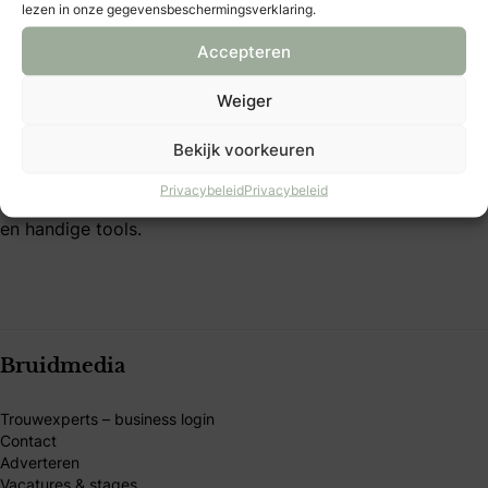
lezen in onze gegevensbeschermingsverklaring.
B&B Club – voorwaarden
Accepteren
Over Bruid & Bruidegom
Weiger
Al 40 jaar dé plek voor bruidsparen die hun trouwdag
Bekijk voorkeuren
persoonlijk willen maken. Vind inspiratie, tips en
betrouwbare trouwexperts op één platform. Word B&B
Privacybeleid
Privacybeleid
Club-member en ontdek exclusieve voordelen, kortingen
en handige tools.
Bruidmedia
Trouwexperts – business login
Contact
Adverteren
Vacatures & stages