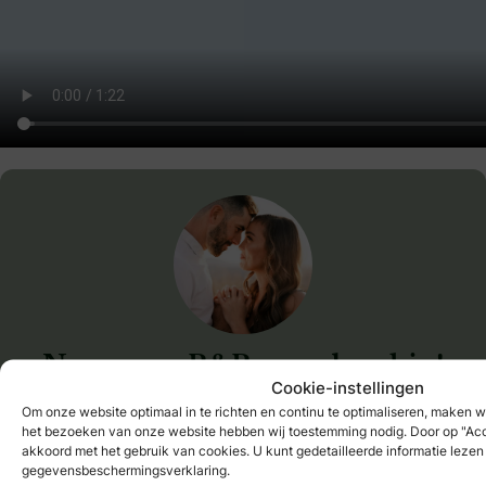
Neem een B&B membership!
Cookie-instellingen
Registreren
Om onze website optimaal in te richten en continu te optimaliseren, maken w
het bezoeken van onze website hebben wij toestemming nodig. Door op "Acce
Al member?
log hier in
akkoord met het gebruik van cookies. U kunt gedetailleerde informatie lezen
gegevensbeschermingsverklaring.
Bewaar als favoriet