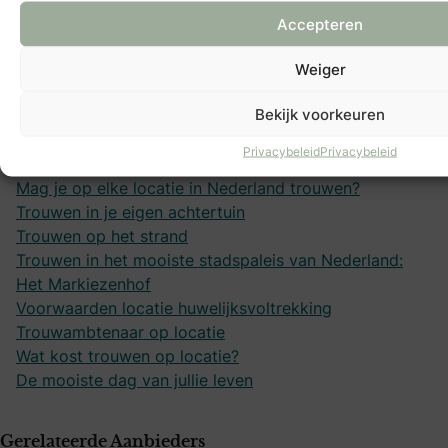
Accepteren
Inhoudsopgave
Wat is een officiële trouwlocatie?
Weiger
Kan ik trouwen in een andere stad?
Bekijk voorkeuren
Een locatie voor een dag benoemen tot officiële
trouwlocatie
Privacybeleid
Privacybeleid
Wat moet ik regelen als ik ga trouwen op locatie?
Mag je op elke locatie in Nederland trouwen?
Trouwen in je eigen achtertuin
Trouwen op het strand
Trouwen in het mooiste stadspaleis van Nederland:
Het Markiezenhof
Voorwaarden locatie huwelijksvoltrekking
Trouwambtenaar op locatie
Wat kost trouwen op locatie?
De mooiste dag van jullie leven
Gerelateerde Aanbieders