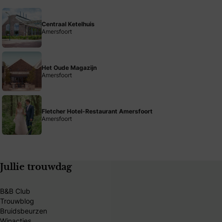
Centraal Ketelhuis
Amersfoort
Het Oude Magazijn
Amersfoort
Fletcher Hotel-Restaurant Amersfoort
Amersfoort
Jullie trouwdag
B&B Club
Trouwblog
Bruidsbeurzen
Winacties