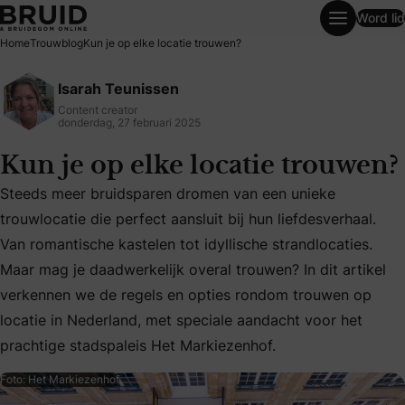
Word lid
Kun je op elke locatie trouwen?
Home
Trouwblog
Kun je op elke locatie trouwen?
Isarah Teunissen
Content creator
donderdag, 27 februari 2025
Kun je op elke locatie trouwen?
Steeds meer bruidsparen dromen van een unieke
trouwlocatie die perfect aansluit bij hun liefdesverhaal.
Van romantische kastelen tot idyllische strandlocaties.
Steeds meer bruidsparen dromen van een unieke trouwlocatie
Maar mag je daadwerkelijk overal trouwen? In dit artikel
verkennen we de regels en opties rondom trouwen op
locatie in Nederland, met speciale aandacht voor het
prachtige stadspaleis Het Markiezenhof.
Foto: Het Markiezenhof