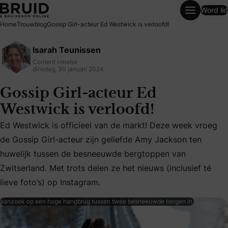
Word lid
Gossip Girl-acteur Ed Westwick is verloofd!
Home
Trouwblog
Gossip Girl-acteur Ed Westwick is verloofd!
Isarah Teunissen
Content creator
dinsdag, 30 januari 2024
Gossip Girl-acteur Ed
Westwick is verloofd!
Ed Westwick is officieel van de markt! Deze week vroeg
de Gossip Girl-acteur zijn geliefde Amy Jackson ten
Ed Westwick is officieel van de markt! Deze week vroeg de 
huwelijk tussen de besneeuwde bergtoppen van
Zwitserland. Met trots delen ze het nieuws (inclusief té
lieve foto’s) op Instagram.
aanzoek op een hoge hangbrug tussen twee besneeuwde bergen in.