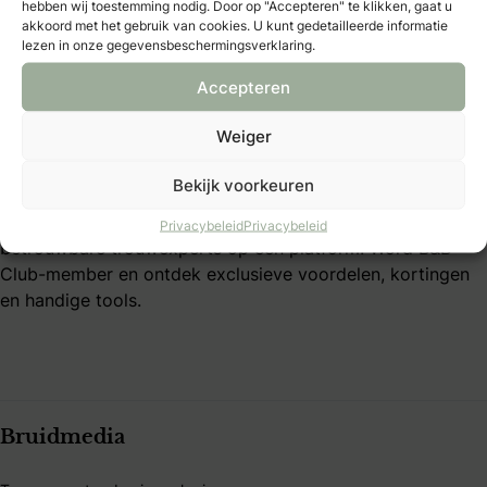
hebben wij toestemming nodig. Door op "Accepteren" te klikken, gaat u
akkoord met het gebruik van cookies. U kunt gedetailleerde informatie
B&B Club – inloggen
lezen in onze gegevensbeschermingsverklaring.
B&B Club – registreren
B&B Club – voordelen
Accepteren
B&B Club – voorwaarden
Weiger
Over Bruid & Bruidegom
Bekijk voorkeuren
Al 40 jaar dé plek voor bruidsparen die hun trouwdag
persoonlijk willen maken. Vind inspiratie, tips en
Privacybeleid
Privacybeleid
betrouwbare trouwexperts op één platform. Word B&B
Club-member en ontdek exclusieve voordelen, kortingen
en handige tools.
Bruidmedia