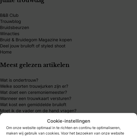
Jullie trouwdag
B&B Club
Trouwblog
Bruidsbeurzen
Winacties
Bruid & Bruidegom Magazine kopen
Deel jouw bruiloft of styled shoot
Home
Meest gelezen artikelen
Wat is ondertrouw?
Welke soorten trouwjurken zijn er?
Wat doet een ceremoniemeester?
Wanneer een trouwkaart versturen?
Wat kost een gemiddelde bruiloft
Moet ik de vader om de hand vragen?
Hoeveel geld moet je geven als huwelijkscadeau?
Cookie-instellingen
Om onze website optimaal in te richten en continu te optimaliseren,
Mijn B&B Club
maken wij gebruik van cookies. Voor het bezoeken van onze website