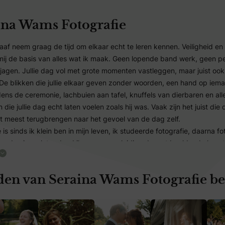
ina Wams Fotografie
raaf neem graag de tijd om elkaar echt te leren kennen. Veiligheid en
 mij de basis van alles wat ik maak. Geen lopende band werk, geen p
ajagen. Jullie dag vol met grote momenten vastleggen, maar juist ook
 De blikken die jullie elkaar geven zonder woorden, een hand op iem
jdens de ceremonie, lachbuien aan tafel, knuffels van dierbaren en all
ie jullie dag echt laten voelen zoals hij was. Vaak zijn het juist die 
het meest terugbrengen naar het gevoel van de dag zelf.
 is sinds ik klein ben in mijn leven, ik studeerde fotografie, daarna f
cademie en later deed ik nog een opleiding docent beeldende kunst
jk bracht alles me weer terug naar wat het dichtst bij mezelf ligt: me
ren vanuit gevoel en verbinding.
den van Seraina Wams Fotografie be
iloft zal ik jullie niet de hele dag aansturen. Juist niet. Ik observee
e dag en leg vast wat er al gebeurt. Zodat jullie echt in het momen
ijdens een shoot creëer ik juist rust en ruimte, met kleine actieve opd
jullie niet hoeven te “poseren”, maar een speciaal moment samen del