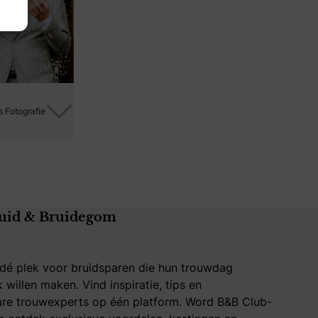
 Fotografie
uid & Bruidegom
 dé plek voor bruidsparen die hun trouwdag
k willen maken. Vind inspiratie, tips en
re trouwexperts op één platform. Word B&B Club-