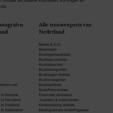
 ontdek exclusieve voordelen, kortingen en
ols.
fotografen
Alle trouwexperts van
and
Nederland
Bands & DJ's
Bloemisten
Bruidegomswinkels
Bruidsaccesoires
Bruidsbeurzen
Bruidsfotografen
Bruidstaart winkels
Bruidsvisagisten
wfoto's van
Bruidswinkels
Bruiloftdecoraties
 in Drenthe
Financieel adviseurs
 in Flevoland
Juweliers & edelsmeden
in Friesland
Kinderkleding winkels
 in Gelderland
Kledingwinkels bruiloftsgasten