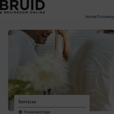
weddingpagesingle
Home
Trouwex
Services
Trouwreportage