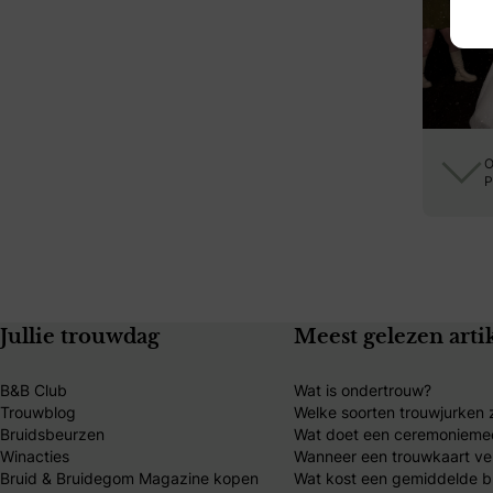
O
P
Jullie trouwdag
Meest gelezen arti
B&B Club
Wat is ondertrouw?
Trouwblog
Welke soorten trouwjurken z
Bruidsbeurzen
Wat doet een ceremonieme
Winacties
Wanneer een trouwkaart ve
Bruid & Bruidegom Magazine kopen
Wat kost een gemiddelde br