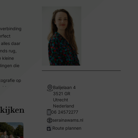
 verbinding
erfect
 alles daar
ands rug,
e kleine
dingen die
otografie op
Balijelaan 4
. Maar
3521 GR
nsen
Utrecht
Nederland
kijken
r, beweeg
06 24572277
t kunnen
serainawams.nl
rachtjes
Route plannen
en.