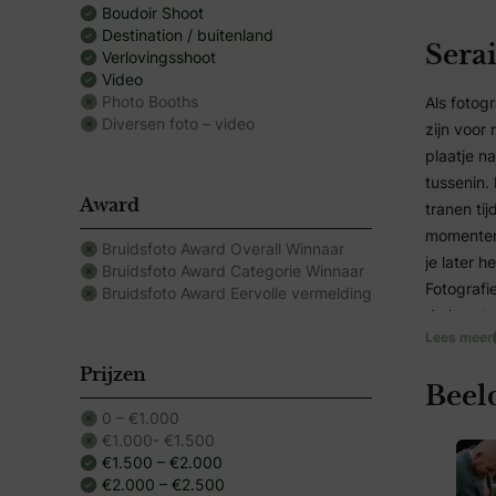
Boudoir Shoot
Destination / buitenland
Sera
Verlovingsshoot
Video
Photo Booths
Als fotog
Diversen foto – video
zijn voor
plaatje n
tussenin.
Award
tranen ti
momenten d
Bruidsfoto Award Overall Winnaar
je later 
Bruidsfoto Award Categorie Winnaar
Fotografie
Bruidsfoto Award Eervolle vermelding
de kunsta
Lees meer
uiteindeli
fotografe
Prijzen
Beel
Op een bru
0 – €1.000
mee met d
€1.000- €1.500
blijven. T
€1.500 – €2.000
waardoor 
€2.000 – €2.500