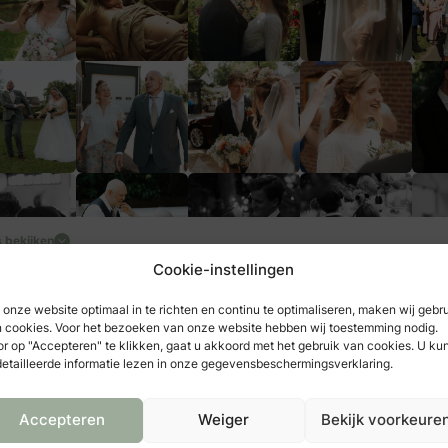
aag een warme en gezellige aanwezigheid op jullie bruiloft. Kletsen,
ssendoor en ondertussen al die mooie momenten vastleggen zonder 
d voelt. Na 10 uur fotograferen nog steeds vol energie thuiskomen? 
cht het teken: dit is precies waar mijn passie en talenten samenkom
loften fotografeer ik ook met veel liefde artistieke self-love shoots 
hap shoots. Een vrouw zijn en leven brengen is iets mystieks. Die ma
n op een manier die verder gaat dan standaard foto’s. Beelden die d
e overgangs moment vastleggen, voorbij de snelheid van de dag. H
klinkt dit heel idyllisch, maar ik voel dit wel: de magie van het leven.
s bekijken
Cookie-instellingen
onze website optimaal in te richten en continu te optimaliseren, maken wij gebr
 cookies. Voor het bezoeken van onze website hebben wij toestemming nodig.
r op "Accepteren" te klikken, gaat u akkoord met het gebruik van cookies. U ku
meer aanbieders
etailleerde informatie lezen in onze gegevensbeschermingsverklaring.
Accepteren
Weiger
Bekijk voorkeure