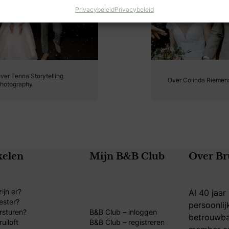
Privacybeleid
Privacybeleid
ver Fenna Storytelling
Over Colinda Riemens
hotography
kelen
Mijn B&B Club
Over Br
ijn er?
Al 40 jaar
ester?
persoonlij
rsturen?
B&B Club – inloggen
betrouwba
uiloft
B&B Club – registreren