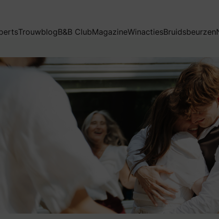
perts
Trouwblog
B&B Club
Magazine
Winacties
Bruidsbeurzen