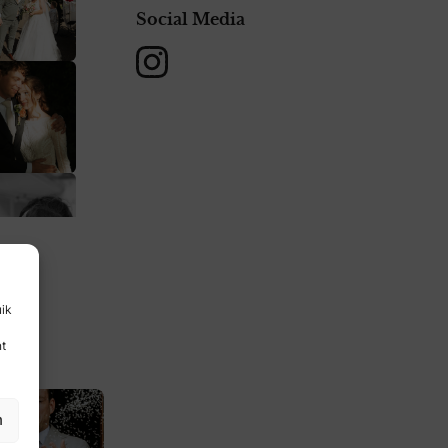
 soms een
Social Media
dat het
Voor mij
Instagram
en.
en creatieve
gie wil ik
it
aha
uik
nt
n