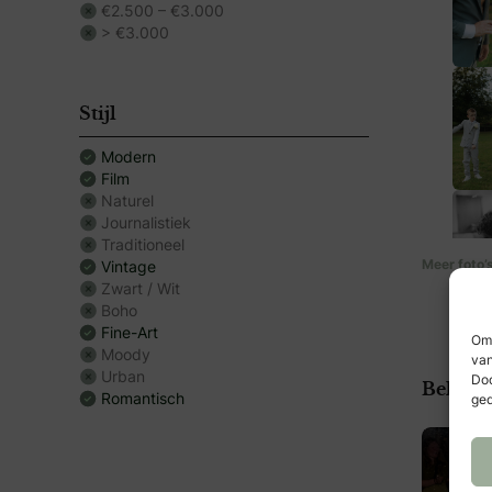
Ik ben gr
€2.500 – €3.000
dansje tu
> €3.000
geforceer
was dat e
Naast brui
Stijl
zwangersc
Modern
vastlegge
Film
bijzonder
Naturel
misschien 
Journalistiek
Traditioneel
Meer foto’
Vintage
Zwart / Wit
Boho
Fine-Art
Om 
Moody
van
Urban
Doo
Bekijk 
Romantisch
ged