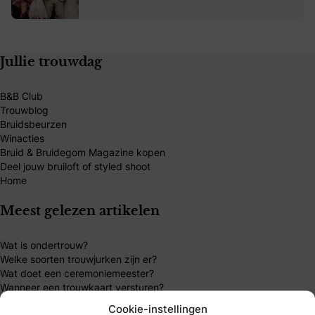
Jullie trouwdag
B&B Club
Trouwblog
Bruidsbeurzen
Winacties
Bruid & Bruidegom Magazine kopen
Deel jouw bruiloft of styled shoot
Home
Meest gelezen artikelen
Wat is ondertrouw?
Welke soorten trouwjurken zijn er?
Wat doet een ceremoniemeester?
Wanneer een trouwkaart versturen?
Wat kost een gemiddelde bruiloft
Cookie-instellingen