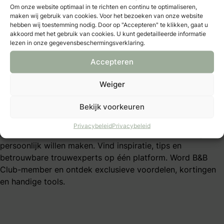
Moet ik de vader om de hand vragen?
Om onze website optimaal in te richten en continu te optimaliseren,
Hoeveel geld moet je geven als huwelijkscadeau?
maken wij gebruik van cookies. Voor het bezoeken van onze website
hebben wij toestemming nodig. Door op "Accepteren" te klikken, gaat u
Mijn B&B Club
akkoord met het gebruik van cookies. U kunt gedetailleerde informatie
lezen in onze gegevensbeschermingsverklaring.
B&B Club – inloggen
Accepteren
B&B Club – registreren
B&B Club – voordelen
Weiger
B&B Club – voorwaarden
Bekijk voorkeuren
Over Bruid & Bruidegom
Privacybeleid
Privacybeleid
Al 40 jaar dé plek voor bruidsparen die hun trouwdag
persoonlijk willen maken. Vind inspiratie, tips en
betrouwbare trouwexperts op één platform. Word B&B
Club-member en ontdek exclusieve voordelen, kortingen
en handige tools.