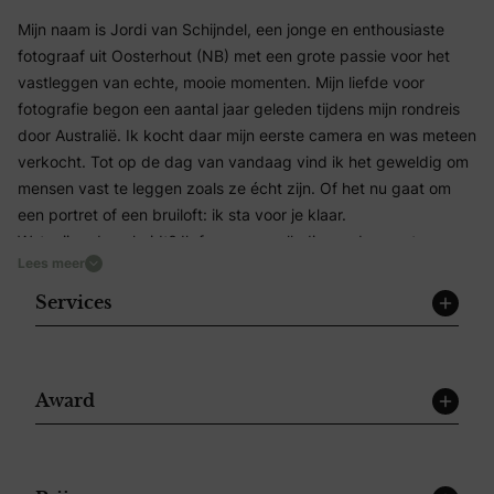
Mijn naam is Jordi van Schijndel, een jonge en enthousiaste
fotograaf uit Oosterhout (NB) met een grote passie voor het
vastleggen van echte, mooie momenten. Mijn liefde voor
fotografie begon een aantal jaar geleden tijdens mijn rondreis
door Australië. Ik kocht daar mijn eerste camera en was meteen
verkocht. Tot op de dag van vandaag vind ik het geweldig om
mensen vast te leggen zoals ze écht zijn. Of het nu gaat om
een portret of een bruiloft: ik sta voor je klaar.
Wat mij onderscheidt? Ik focus me volledig op de spontane
Lees meer
momenten. Geen geforceerde poses, maar echte emoties en
gebeurtenissen zoals ze vanzelf ontstaan. Een oprechte lach,
Services
een veelzeggende blik of een klein moment tussendoor juist
daar ligt mijn kracht. Ik meng me moeiteloos tussen de gasten,
waardoor iedereen zich ontspannen voelt en ik de dag op een
pure en natuurlijke manier kan vastleggen.
Award