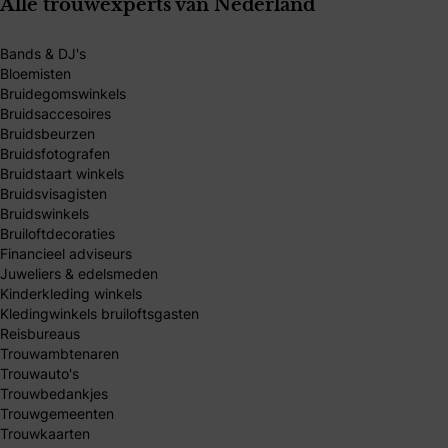
Alle trouwexperts van Nederland
Bands & DJ's
Bloemisten
Bruidegomswinkels
Bruidsaccesoires
Bruidsbeurzen
Bruidsfotografen
Bruidstaart winkels
Bruidsvisagisten
Bruidswinkels
Bruiloftdecoraties
Financieel adviseurs
Juweliers & edelsmeden
Kinderkleding winkels
Kledingwinkels bruiloftsgasten
Reisbureaus
Trouwambtenaren
Trouwauto's
Trouwbedankjes
Trouwgemeenten
Trouwkaarten