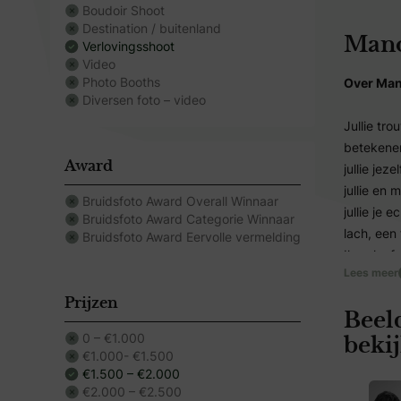
Boudoir Shoot
Destination / buitenland
Mano
Verlovingsshoot
Video
Photo Booths
Over Man
Diversen foto – video
Jullie tr
betekenen
Award
jullie je
jullie en
Bruidsfoto Award Overall Winnaar
jullie je
Bruidsfoto Award Categorie Winnaar
lach, een 
Bruidsfoto Award Eervolle vermelding
Ik geloof
Lees meer
moment. D
emotie. V
Prijzen
Beel
ik jullie 
0 – €1.000
Mijn stijl
beki
€1.000- €1.500
momenten 
€1.500 – €2.000
trouwrepor
€2.000 – €2.500