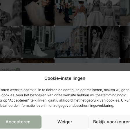
d aanvoelen maar juist echt en persoonlijk zijn.
is bruidsfotografie meer dan alleen mooie foto’s maken. Het is het va
ngen die later opnieuw laten voelen hoe bijzonder jullie trouwdag was
e emoties en alle liefde samen vormen het unieke verhaal van jullie bru
aar een bruidsfotograaf die spontane, stijlvolle en tijdloze trouwfoto
 ik graag jullie verhaal.
s bekijken
Cookie-instellingen
onze website optimaal in te richten en continu te optimaliseren, maken wij gebr
 cookies. Voor het bezoeken van onze website hebben wij toestemming nodig.
r op "Accepteren" te klikken, gaat u akkoord met het gebruik van cookies. U ku
meer aanbieders
etailleerde informatie lezen in onze gegevensbeschermingsverklaring.
Accepteren
Weiger
Bekijk voorkeure