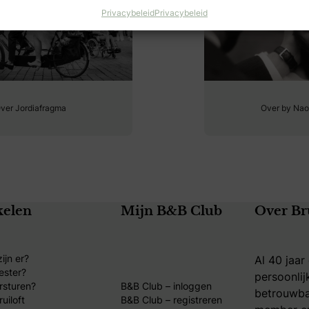
Privacybeleid
Privacybeleid
ver Jordiafragma
Over by Na
kelen
Mijn B&B Club
Over Br
ijn er?
Al 40 jaar
ester?
persoonlij
rsturen?
B&B Club – inloggen
betrouwba
uiloft
B&B Club – registreren