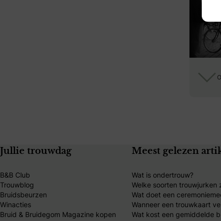
O
Jullie trouwdag
Meest gelezen arti
B&B Club
Wat is ondertrouw?
Trouwblog
Welke soorten trouwjurken z
Bruidsbeurzen
Wat doet een ceremonieme
Winacties
Wanneer een trouwkaart ve
Bruid & Bruidegom Magazine kopen
Wat kost een gemiddelde br