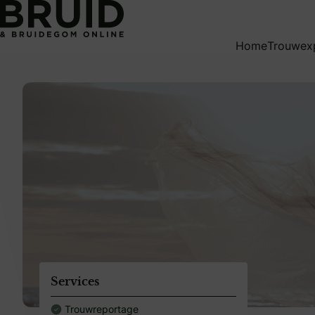
weddingpagesingle
Home
Trouwex
Services
Trouwreportage