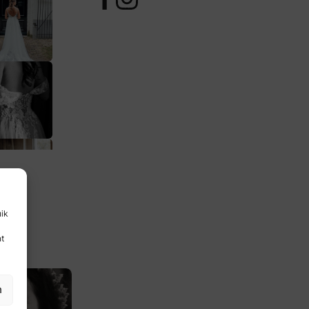
ngen van
. De kleine
iloft.
’s maakt?
uik
nt
n