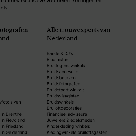
 ontdek exclusieve voordelen, kortingen en
ols.
fotografen
Alle trouwexperts van
and
Nederland
Bands & DJ's
Bloemisten
Bruidegomswinkels
Bruidsaccesoires
Bruidsbeurzen
Bruidsfotografen
Bruidstaart winkels
Bruidsvisagisten
wfoto's van
Bruidswinkels
Bruiloftdecoraties
 in Drenthe
Financieel adviseurs
 in Flevoland
Juweliers & edelsmeden
in Friesland
Kinderkleding winkels
 in Gelderland
Kledingwinkels bruiloftsgasten