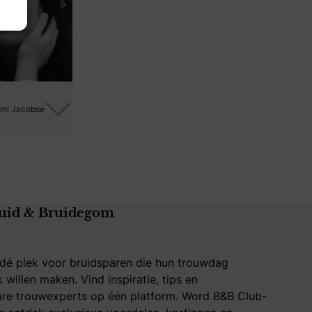
omi Jacobse
uid & Bruidegom
 dé plek voor bruidsparen die hun trouwdag
k willen maken. Vind inspiratie, tips en
re trouwexperts op één platform. Word B&B Club-