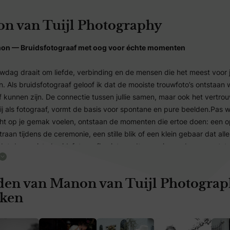
n van Tuijl Photography
on — Bruidsfotograaf met oog voor échte momenten
ouwdag draait om liefde, verbinding en de mensen die het meest voor j
. Als bruidsfotograaf geloof ik dat de mooiste trouwfoto’s ontstaan
zelf kunnen zijn. De connectie tussen jullie samen, maar ook het vertr
 mij als fotograaf, vormt de basis voor spontane en pure beelden.Pas
 echt op je gemak voelen, ontstaan de momenten die ertoe doen: een 
traan tijdens de ceremonie, een stille blik of een klein gebaar dat all
 dat de mooiste bruidsfotografie niet wordt geregisseerd, maar ontsta
aarom leg ik jullie trouwdag vast zoals die écht voelt — warm, liefde
an het eerste licht tijdens het aankleden tot de laatste dans van de a
den van Manon van Tuijl Photogra
verhaal op een natuurlijke en tijdloze manier.
 als trouwfotograaf is documentair, romantisch en eerlijk, met oog voo
jken
én klassieke beelden die jarenlang mooi blijven. Tijdens een lovesh
tage begeleid ik jullie op een ontspannen manier, zodat jullie foto’s 