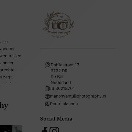
ullie
 wanneer
ouwen tussen
 wanneer
Dahliastraat 17
oprechte
3732 DR
De Bilt
es zegt.
Nederland
at in het
06 30218701
vol en vol
manonvantuijlphotography.nl
vond vertel
Route plannen
phy
r spontane
oot of
Social Media
niet
Facebook
Instagram