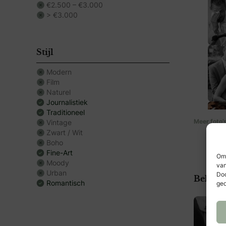
geforceer
€2.500 – €3.000
Voor mij 
> €3.000
herinneri
details, d
Op zoek n
Stijl
Dan vertel
Modern
Film
Naturel
Journalistiek
Traditioneel
Meer foto’
Vintage
Zwart / Wit
Boho
Fine-Art
Om 
Moody
van
Urban
Doo
Bekijk 
Romantisch
ged