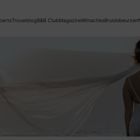
perts
Trouwblog
B&B Club
Magazine
Winacties
Bruidsbeurzen