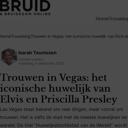
Trouwen in Vegas: het iconische huwelijk van Elvis en Prisci
Home
Trouwex
Home
Trouwblog
Trouwen in Vegas: het iconische huwelijk van Elvis en
Isarah Teunissen
Content creator
maandag, 4 september 2023
Trouwen in Vegas: het
iconische huwelijk van
Elvis en Priscilla Presley
Las Vegas staat bekend om veel dingen, maar vooral om
trouwen. Het is zelfs de stad met de meeste huwelijken ter
Las Vegas staat bekend om veel dingen, maar vooral om tro
wereld. De titel “Huwelijkshoofdstad van de Wereld” wordt