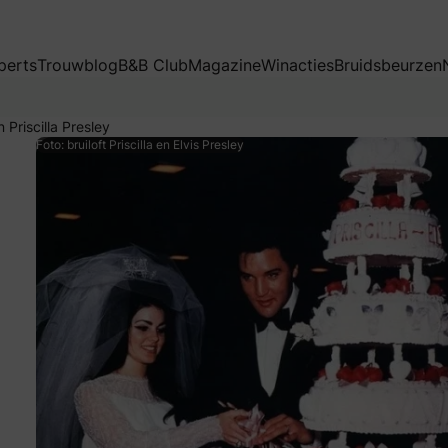
lla Presley
perts
Trouwblog
B&B Club
Magazine
Winacties
Bruidsbeurzen
 Priscilla Presley
Foto: bruiloft Priscilla en Elvis Presley
uwen. Het is zelfs de stad met de meeste huwelijken ter w