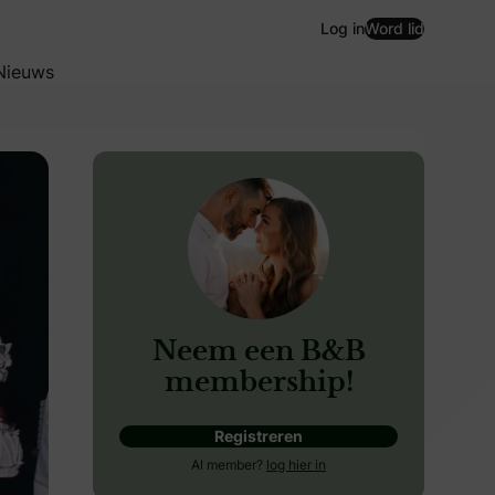
Log in
Word lid
Nieuws
Neem een B&B
membership!
Registreren
ereld. De titel “Huwelijkshoofdstad van de Wereld” wordt 
Al member?
log hier in