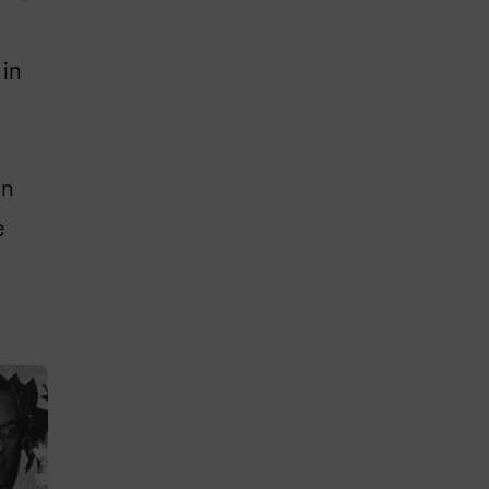
 in
jn
e