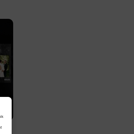
uik
nt