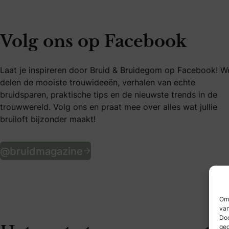
Volg ons op Facebook
Laat je inspireren door Bruid & Bruidegom op Facebook! W
delen de mooiste trouwideeën, verhalen van echte
bruidsparen, praktische tips en de nieuwste trends in de
trouwwereld. Volg ons en praat mee over alles wat jullie
bruiloft bijzonder maakt!
Volg ons op Facebook
@bruidmagazine
Om 
van
Doo
ged