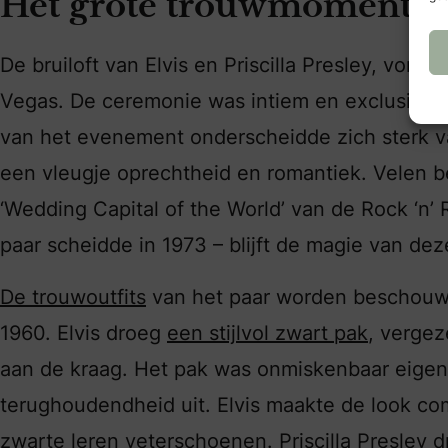
Het grote trouwmoment
De bruiloft van Elvis en Priscilla Presley, vond 
Vegas. De ceremonie was intiem en exclusief, m
van het evenement onderscheidde zich sterk va
een vleugje oprechtheid en romantiek. Velen b
‘Wedding Capital of the World’ van de Rock ‘n’ 
paar scheidde in 1973 – blijft de magie van dez
De trouwoutfits
van het paar worden beschouwd
1960. Elvis droeg
een stijlvol zwart pak
, verge
aan de kraag. Het pak was onmiskenbaar eigenti
terughoudendheid uit. Elvis maakte de look co
zwarte leren veterschoenen. Priscilla Presley