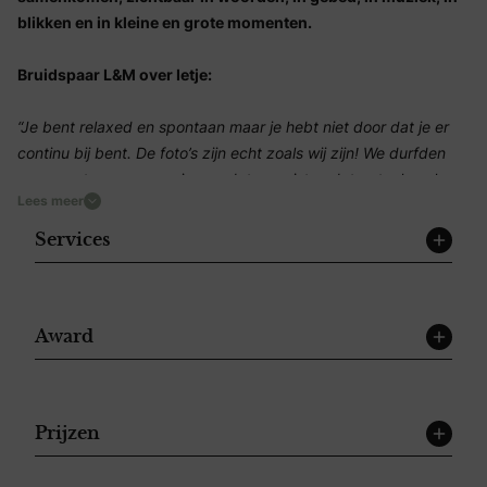
blikken en in kleine en grote momenten.
Bruidspaar L&M over Ietje:
“
Je bent relaxed en spontaan maar je hebt niet door dat je er
continu bij bent. De foto’s zijn echt zoals wij zijn!​ We durfden
ons over te geven aan jou omdat we wisten dat er toch wel
Lees meer
hele mooie foto’s uit zouden komen.”
Services
Ietje:
“Een bruiloft draait in mijn ogen om écht gezien worden.”
“Dat betekent dat het niet draait om perfectie, poseren of
simpelweg gefotografeerd worden. Het gaat bijvoorbeeld niet
Award
alleen om hoe mooi de jurk was, maar vooral om hoe je je
voelde toen je hem droeg. Dát is wat je uit de foto opnieuw wilt
kunnen beleven.”
Prijzen
Het gaat niet om kijken naar een beeld, maar om teruggaan