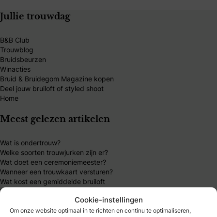
Jullie trouwdag
B&B Club
Trouwblog
Bruidsbeurzen
Winacties
Bruid & Bruidegom Magazine kopen
Deel jouw bruiloft of styled shoot
Home
Meest gelezen artikelen
Wat is ondertrouw?
Welke soorten trouwjurken zijn er?
Wat doet een ceremoniemeester?
Wanneer een trouwkaart versturen?
Wat kost een gemiddelde bruiloft
Moet ik de vader om de hand vragen?
Cookie-instellingen
Hoeveel geld moet je geven als huwelijkscadeau?
Om onze website optimaal in te richten en continu te optimaliseren,