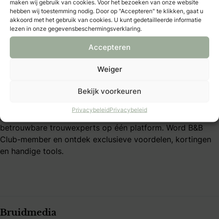
maken wij gebruik van cookies. Voor het bezoeken van onze website
Mijn B&B Club
hebben wij toestemming nodig. Door op "Accepteren" te klikken, gaat u
akkoord met het gebruik van cookies. U kunt gedetailleerde informatie
lezen in onze gegevensbeschermingsverklaring.
B&B Club – inloggen
B&B Club – registreren
Accepteren
B&B Club – voordelen
B&B Club – voorwaarden
Weiger
Over Bruid & Bruidegom
Bekijk voorkeuren
Al 40 jaar dé plek voor bruidsparen die hun trouwdag
Privacybeleid
Privacybeleid
persoonlijk willen maken. Vind inspiratie, tips en
betrouwbare trouwexperts op één platform. Word B&B
Club-member en ontdek exclusieve voordelen, kortingen
en handige tools.
Bruidmedia