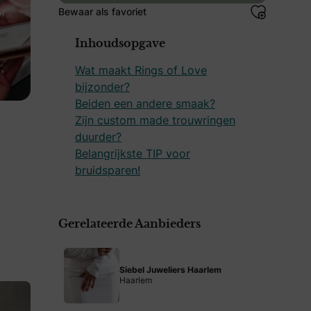
Bewaar als favoriet
Inhoudsopgave
Wat maakt Rings of Love
bijzonder?
Beiden een andere smaak?
Zijn custom made trouwringen
duurder?
Belangrijkste TIP voor
bruidsparen!
Gerelateerde Aanbieders
Siebel Juweliers Haarlem
Haarlem