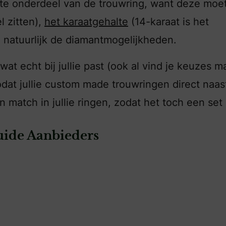
kste onderdeel van de trouwring, want deze moe
l zitten),
het karaatgehalte
(14-karaat is het
 natuurlijk de diamantmogelijkheden.
wat echt bij jullie past (ook al vind je keuzes 
 zodat jullie custom made trouwringen direct naas
 match in jullie ringen, zodat het toch een set l
ide Aanbieders
s Amstelveen
: Trouwring Experience Center | TX