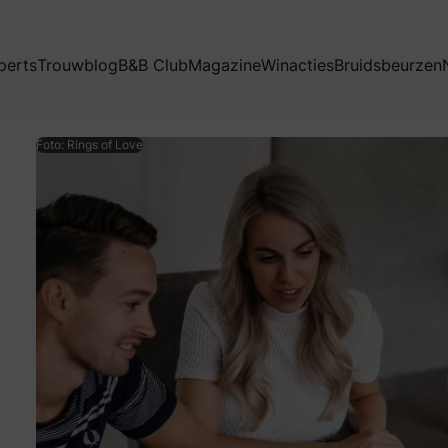
perts
Trouwblog
B&B Club
Magazine
Winacties
Bruidsbeurzen
Foto: Rings of Love
 of Love heeft een uniek en persoonlijk concept. Trouwrings