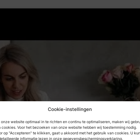
Cookie-instellingen
g cookies te accepteren
onze website optimaal in te richten en continu te optimaliseren, maken wij gebr
oud in te schakelen
 cookies. Voor het bezoeken van onze website hebben wij toestemming nodig.
r op "Accepteren" te klikken, gaat u akkoord met het gebruik van cookies. U ku
etailleerde informatie lezen in onze gegevensbeschermingsverklaring.