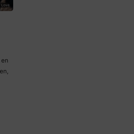
f Love
 en
ren,