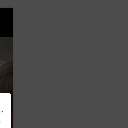
uik
nt