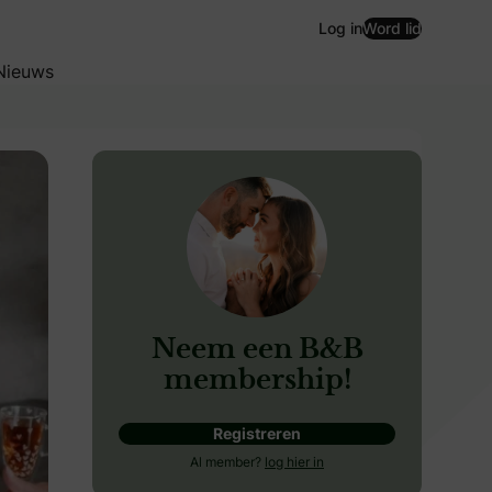
Log in
Word lid
Nieuws
Neem een B&B
membership!
Registreren
pecialist Jacqueline komt namelijk door heel Nederland bij
Al member?
log hier in