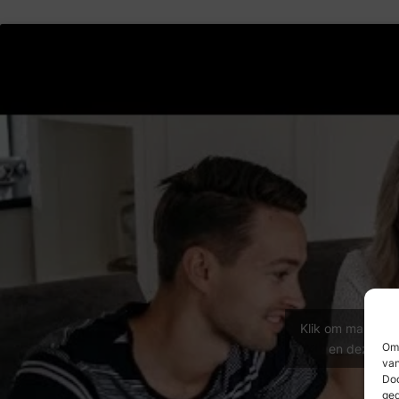
Klik om marketin
Om 
en deze inh
van
Doo
ged