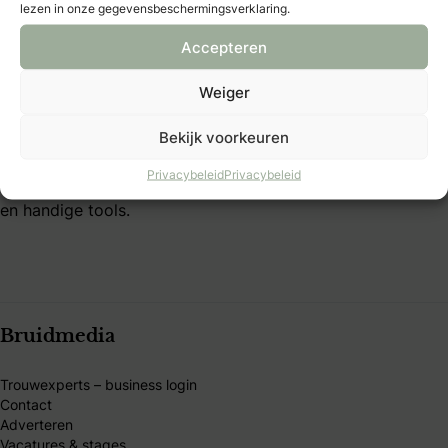
lezen in onze gegevensbeschermingsverklaring.
B&B Club – voorwaarden
Accepteren
Over Bruid & Bruidegom
Weiger
Al 40 jaar dé plek voor bruidsparen die hun trouwdag
Bekijk voorkeuren
persoonlijk willen maken. Vind inspiratie, tips en
betrouwbare trouwexperts op één platform. Word B&B
Privacybeleid
Privacybeleid
Club-member en ontdek exclusieve voordelen, kortingen
en handige tools.
Bruidmedia
Trouwexperts – business login
Contact
Adverteren
Vacatures & stages