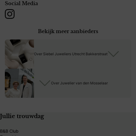
Social Media
het compleet met een persoonlijke gravure.
Instagram
Zo creëren jullie trouwringen die perfect passen bij jullie stijl én
jullie unieke liefdesverhaal. Ontwerp samen jullie mooiste trouw-
en verlovingsringen via de configurator op onze website!
Bekijk meer aanbieders
Over Siebel Juweliers Utrecht Bakkerstraat
Over Juwelier van den Mosselaar
Jullie trouwdag
B&B Club