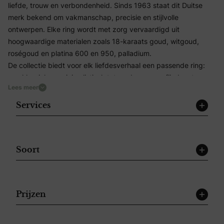
liefde, trouw en verbondenheid. Sinds 1963 staat dit Duitse
merk bekend om vakmanschap, precisie en stijlvolle
ontwerpen. Elke ring wordt met zorg vervaardigd uit
hoogwaardige materialen zoals 18-karaats goud, witgoud,
roségoud en platina 600 en 950, palladium.
De collectie biedt voor elk liefdesverhaal een passende ring:
van klassiek en minimalistisch tot modern en verfijnd met
Lees meer
diamanten. Dankzij het hoge draagcomfort zijn de ringen
ontworpen om een leven lang prettig te dragen. Uniek is het
Services
Rauschmayer Geluksymbool aan de binnenzijde van de ring,
dat staat voor liefde, harmonie en een gelukkig huwelijk.
Rauschmayer hecht veel waarde aan duurzaamheid en werkt
met conflictvrij goud en ethisch verantwoorde diamanten. Zo
Soort
kiezen jullie niet alleen voor schoonheid en kwaliteit, maar ook
voor een verantwoorde herkomst.
Hoe werkt de Rauschmayer-configurator? Met deze
Prijzen
gebruiksvriendelijke configurator kunnen jullie stap voor stap
jullie ringen aanpassen en visualiseren. Kies zelf het materiaal,
de breedte, dikte en afwerking, voeg diamanten toe en maak