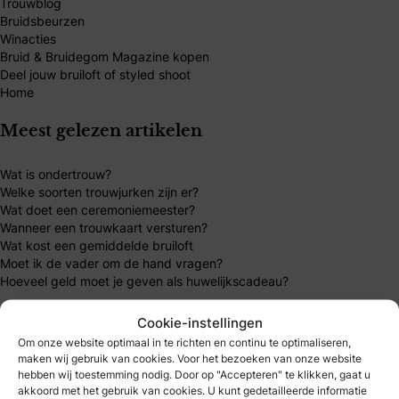
Trouwblog
Bruidsbeurzen
Winacties
Bruid & Bruidegom Magazine kopen
Deel jouw bruiloft of styled shoot
Home
Meest gelezen artikelen
Wat is ondertrouw?
Welke soorten trouwjurken zijn er?
Wat doet een ceremoniemeester?
Wanneer een trouwkaart versturen?
Wat kost een gemiddelde bruiloft
Moet ik de vader om de hand vragen?
Hoeveel geld moet je geven als huwelijkscadeau?
Mijn B&B Club
Cookie-instellingen
Om onze website optimaal in te richten en continu te optimaliseren,
maken wij gebruik van cookies. Voor het bezoeken van onze website
B&B Club – inloggen
hebben wij toestemming nodig. Door op "Accepteren" te klikken, gaat u
B&B Club – registreren
akkoord met het gebruik van cookies. U kunt gedetailleerde informatie
B&B Club – voordelen