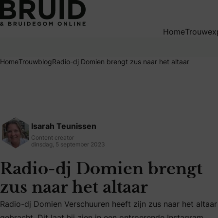
Radio-dj Domien brengt zus naar het altaar
Home
Trouwex
Home
Trouwblog
Radio-dj Domien brengt zus naar het altaar
Isarah Teunissen
Content creator
dinsdag, 5 september 2023
Radio-dj Domien brengt
zus naar het altaar
Radio-dj Domien Verschuuren heeft zijn zus naar het altaar
Radio-dj Domien Verschuuren heeft zijn zus naar het altaar 
gebracht. Dit laat hij zien in een ontroerende Instagram