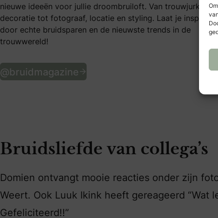
nieuwe ideeën voor jullie droombruiloft. Van trouwjurken e
Om 
van
decoratie tot fotograaf, locatie en styling. Laat je inspirere
Doo
door echte bruidsparen en de nieuwste trends in de
ged
trouwwereld!
Volg ons op Instagram
@bruidmagazine
Bruidsliefde van collega’s
Domien ontvangt mooie reacties onder zijn foto
Weert. Ook Luuk Ikink heeft gereageerd “Wat l
Gefeliciteerd!!”