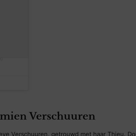
n)
Domien Verschuuren
ieve Verschuuren, getrouwd met haar Thjeu. D