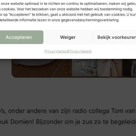
n
onze website optimaal in te richten en continu te optimaliseren, maken wij gebr
 cookies. Voor het bezoeken van onze website hebben wij toestemming nodig.
n
r op "Accepteren" te klikken, gaat u akkoord met het gebruik van cookies. U ku
etailleerde informatie lezen in onze gegevensbeschermingsverklaring.
Accepteren
Weiger
Bekijk voorkeure
Privacybeleid
Privacybeleid
’s, onder andere van zijn radio collega Tom van
euk Domien! Bijzonder om je zus zo te begeleid