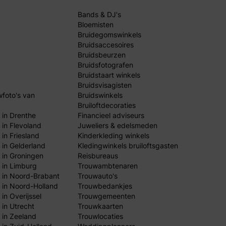
Bands & DJ's
Bloemisten
Bruidegomswinkels
Bruidsaccesoires
Bruidsbeurzen
Bruidsfotografen
Bruidstaart winkels
Bruidsvisagisten
wfoto's van
Bruidswinkels
Bruiloftdecoraties
 in Drenthe
Financieel adviseurs
 in Flevoland
Juweliers & edelsmeden
in Friesland
Kinderkleding winkels
 in Gelderland
Kledingwinkels bruiloftsgasten
 in Groningen
Reisbureaus
 in Limburg
Trouwambtenaren
 in Noord-Brabant
Trouwauto's
 in Noord-Holland
Trouwbedankjes
in Overijssel
Trouwgemeenten
 in Utrecht
Trouwkaarten
 in Zeeland
Trouwlocaties