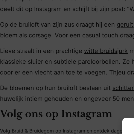
deelt dit op Instagram en schijft bij zijn post: “
Op de bruiloft van zijn zus draagt hij een
gerui
bloem als corsage. Voor een casual touch draag
Lieve straalt in een prachtige
witte bruidsjurk
me
klassieke sluier en subtiele pareloorbellen. Z
door er een vlecht aan toe te voegen. Thjeu dr
De bloemen op hun bruiloft bestaan uit
schitte
huwelijk intiem gehouden en ongeveer 50 men
Volg ons op Instagram
Volg Bruid & Bruidegom op Instagram en ontdek dagelijks