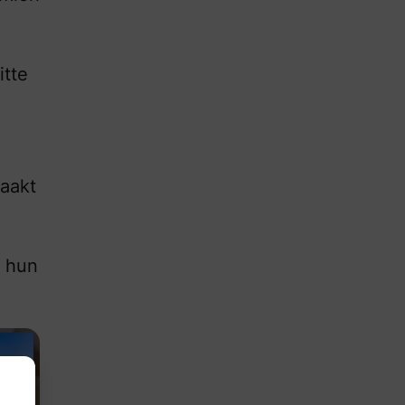
itte
maakt
n hun