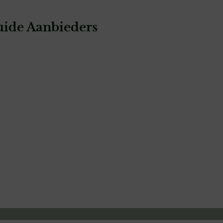
ide Aanbieders
: Ietje Fotografie
a
Ietje Fotografie
fotografie & video