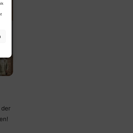
uik
nt
n
 der
en!