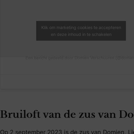
Klik om marketing cookies te accepteren
en deze inhoud in te schakelen
Een bericht gedeeld door Domien Verschuuren (@domie
Bruiloft van de zus van 
Op 2 september 2023 is de zus van Domien, L