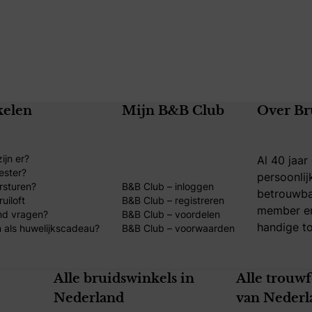
kelen
Mijn B&B Club
Over Br
ijn er?
Al 40 jaar
ester?
persoonlij
rsturen?
B&B Club – inloggen
betrouwba
uiloft
B&B Club – registreren
member en
nd vragen?
B&B Club – voordelen
handige to
 als huwelijkscadeau?
B&B Club – voorwaarden
Alle bruidswinkels in
Alle trouw
Nederland
van Nederl