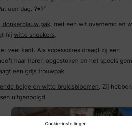
Wat een dag. ?♥️?”
t, donkerblauw pak
, met een wit overhemd en w
t hij
witte sneakers
.
t veel kant. Als accessoires draagt zij een
e heeft haar haren opgestoken en het speels ge
aagt een grijs trouwpak.
rende beige en witte bruidsbloemen
. Zij hebbe
sen uitgenodigd.
Cookie-instellingen