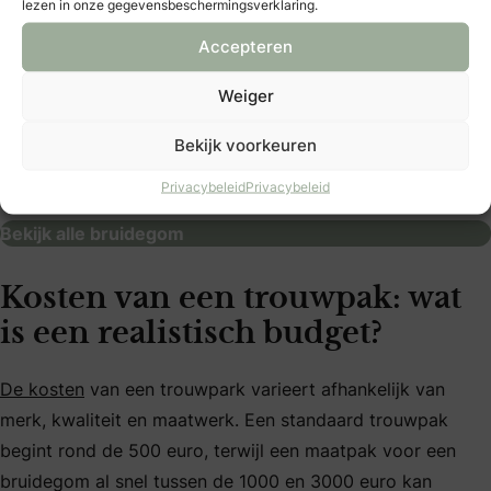
lezen in onze gegevensbeschermingsverklaring.
Accepteren
Weiger
Bekijk voorkeuren
Gents | Zwolle
bruidegom
Privacybeleid
Privacybeleid
Bekijk alle bruidegom
Kosten van een trouwpak: wat
is een realistisch budget?
De kosten
van een trouwpark varieert afhankelijk van
merk, kwaliteit en maatwerk. Een standaard trouwpak
begint rond de 500 euro, terwijl een maatpak voor een
bruidegom al snel tussen de 1000 en 3000 euro kan