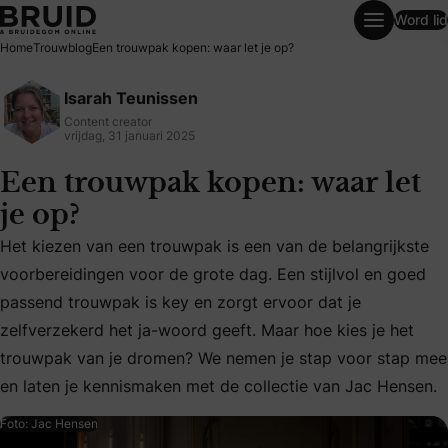
Word lid
Een trouwpak kopen: waar let je op?
Home
Trouwblog
Een trouwpak kopen: waar let je op?
Isarah Teunissen
Content creator
vrijdag, 31 januari 2025
Een trouwpak kopen: waar let
je op?
Het kiezen van een trouwpak is een van de belangrijkste
voorbereidingen voor de grote dag. Een stijlvol en goed
Het kiezen van een trouwpak is een van de belangrijkste v
passend trouwpak is key en zorgt ervoor dat je
zelfverzekerd het ja-woord geeft. Maar hoe kies je het
trouwpak van je dromen? We nemen je stap voor stap mee
en laten je kennismaken met de collectie van Jac Hensen.
Foto: Jac Hensen