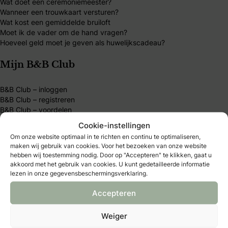
Wat doet een ceremoniemeester?
Wanneer een trouwkaart versturen?
Wat kost een gemiddelde bruiloft
Moet ik de vader om de hand vragen?
Hoeveel geld moet je geven als huwelijkscadeau?
Mijn B&B Club
B&B Club – inloggen
B&B Club – registreren
B&B Club – voordelen
B&B Club – voorwaarden
Cookie-instellingen
Om onze website optimaal in te richten en continu te optimaliseren,
Over Bruid & Bruidegom
maken wij gebruik van cookies. Voor het bezoeken van onze website
hebben wij toestemming nodig. Door op "Accepteren" te klikken, gaat u
akkoord met het gebruik van cookies. U kunt gedetailleerde informatie
Al 40 jaar dé plek voor bruidsparen die hun trouwdag
lezen in onze gegevensbeschermingsverklaring.
persoonlijk willen maken. Vind inspiratie, tips en
betrouwbare trouwexperts op één platform. Word B&B
Accepteren
Club-member en ontdek exclusieve voordelen, kortingen
Weiger
en handige tools.