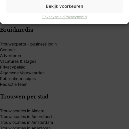
Bekijk voorkeuren
Privacybeleid
Privacybeleid
Bruidmedia
Trouwexperts – business login
Contact
Adverteren
Vacatures & stages
Privacybeleid
Algemene Voorwaarden
Publicatieprincipes
Redactie team
Trouwen per stad
Trouwlocaties in Almere
Trouwlocaties in Amersfoort
Trouwlocaties in Amsterdam
Trouwlocaties in Apeldoorn