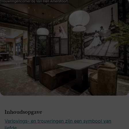
Trouwringencorner bij Van Hell Amersfoort.
Inhoudsopgave
Verlovings- en trouwringen zijn een symbool van
liefde