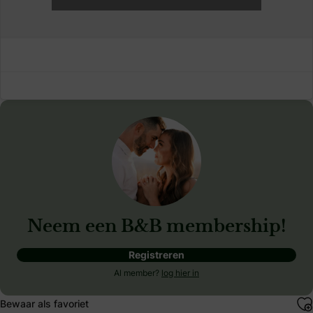
Neem een B&B membership!
Registreren
Al member?
log hier in
Bewaar als favoriet