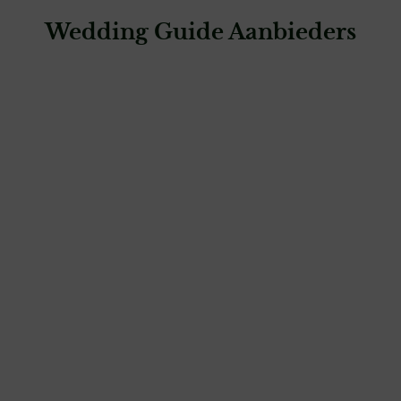
Wedding Guide Aanbieders
: Trouwring Experience Center | TXC
Trouwring Experience Center | TXC
juweliers & edelsmeden
: Siebel Juweliers Den Haag Noordeinde