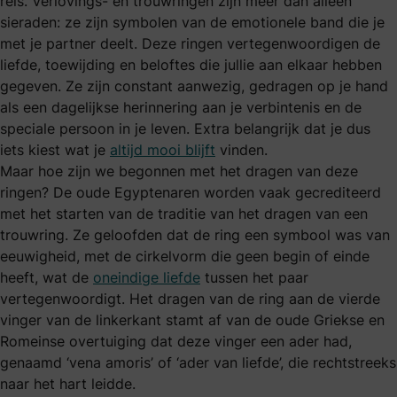
reis. Verlovings- en trouwringen zijn meer dan alleen
sieraden: ze zijn symbolen van de emotionele band die je
met je partner deelt. Deze ringen vertegenwoordigen de
liefde, toewijding en beloftes die jullie aan elkaar hebben
gegeven. Ze zijn constant aanwezig, gedragen op je hand
als een dagelijkse herinnering aan je verbintenis en de
speciale persoon in je leven. Extra belangrijk dat je dus
iets kiest wat je
altijd mooi blijft
vinden.
Maar hoe zijn we begonnen met het dragen van deze
ringen? De oude Egyptenaren worden vaak gecrediteerd
met het starten van de traditie van het dragen van een
trouwring. Ze geloofden dat de ring een symbool was van
eeuwigheid, met de cirkelvorm die geen begin of einde
heeft, wat de
oneindige liefde
tussen het paar
vertegenwoordigt. Het dragen van de ring aan de vierde
vinger van de linkerkant stamt af van de oude Griekse en
Romeinse overtuiging dat deze vinger een ader had,
genaamd ‘vena amoris’ of ‘ader van liefde’, die rechtstreeks
naar het hart leidde.