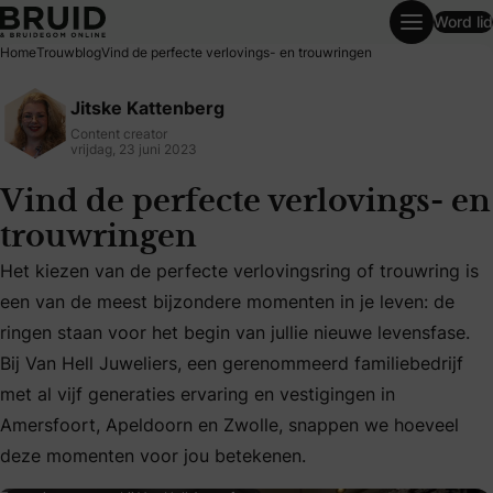
Word lid
Vind de perfecte verlovings- en trouwringen
Home
Trouwblog
Vind de perfecte verlovings- en trouwringen
Jitske Kattenberg
Content creator
vrijdag, 23 juni 2023
Vind de perfecte verlovings- en
trouwringen
Het kiezen van de perfecte verlovingsring of trouwring is
een van de meest bijzondere momenten in je leven: de
ringen staan voor het begin van jullie nieuwe levensfase.
Het kiezen van de perfecte verlovingsring of trouwring is 
Bij Van Hell Juweliers, een gerenommeerd familiebedrijf
met al vijf generaties ervaring en vestigingen in
Amersfoort, Apeldoorn en Zwolle, snappen we hoeveel
deze momenten voor jou betekenen.