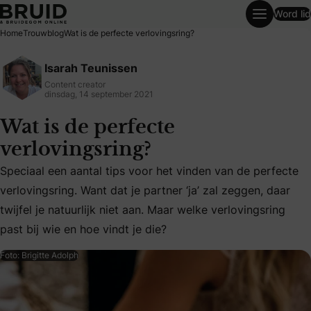
Word lid
Wat is de perfecte verlovingsring?
Home
Trouwblog
Wat is de perfecte verlovingsring?
Isarah Teunissen
Content creator
dinsdag, 14 september 2021
Wat is de perfecte
verlovingsring?
Speciaal een aantal tips voor het vinden van de perfecte
Speciaal een aantal tips voor het vinden van de perfecte verl
verlovingsring. Want dat je partner ‘ja’ zal zeggen, daar
twijfel je natuurlijk niet aan. Maar welke verlovingsring
past bij wie en hoe vindt je die?
Foto: Brigitte Adolph