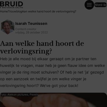
Word lid
Aan welke hand hoort de verlovingsring?
Home
Trouwblog
Aan welke hand hoort de verlovingsring?
Isarah Teunissen
Content creator
vrijdag, 28 oktober 2022
Aan welke hand hoort de
verlovingsring?
Heb je alle moed bij elkaar geraapt om je partner ten
huwelijk te vragen, maar heb je geen flauw idee om welke
Heb je alle moed bij elkaar geraapt om je partner ten huwe
vinger je de ring moet schuiven? Of heb je net ‘ja’ gezegd
op een aanzoek en twijfel je om welke vinger je
verlovingsring hoort? We’ve got your back!
Foto: Alekon pictures, Pexels