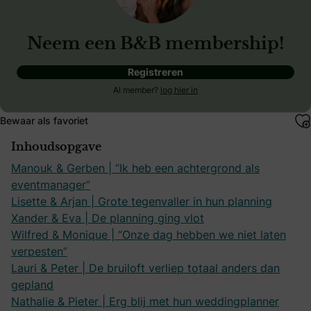
Neem een B&B membership!
Registreren
Al member?
log hier in
Bewaar als favoriet
Inhoudsopgave
Manouk & Gerben | “Ik heb een achtergrond als
eventmanager”
Lisette & Arjan | Grote tegenvaller in hun planning
Xander & Eva | De planning ging vlot
Wilfred & Monique | “Onze dag hebben we niet laten
verpesten”
Lauri & Peter | De bruiloft verliep totaal anders dan
gepland
Nathalie & Pieter | Erg blij met hun weddingplanner