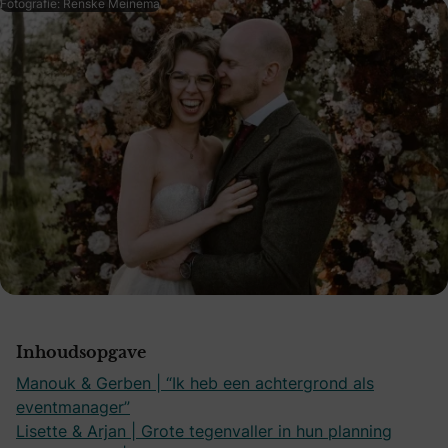
Fotografie: Renske Meinema
Inhoudsopgave
Manouk & Gerben | “Ik heb een achtergrond als
eventmanager”
Lisette & Arjan | Grote tegenvaller in hun planning