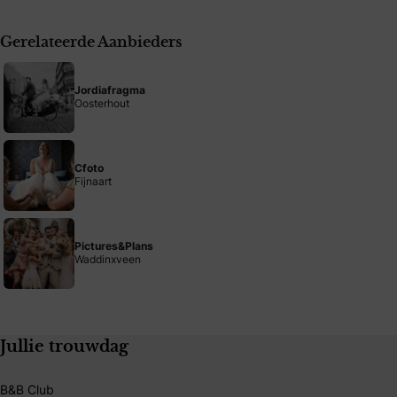
Gerelateerde Aanbieders
Jordiafragma
Oosterhout
Cfoto
Fijnaart
Pictures&Plans
Waddinxveen
Jullie trouwdag
B&B Club