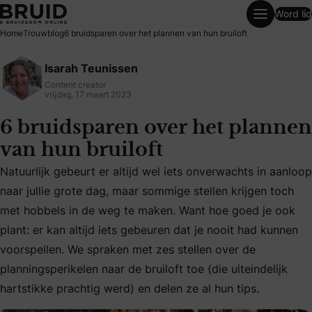
Word lid
6 bruidsparen over het plannen van hun bruiloft
Home
Trouwblog
6 bruidsparen over het plannen van hun bruiloft
Isarah Teunissen
Content creator
vrijdag, 17 maart 2023
6 bruidsparen over het plannen
van hun bruiloft
Natuurlijk gebeurt er altijd wel iets onverwachts in aanloop
naar jullie grote dag, maar sommige stellen krijgen toch
met hobbels in de weg te maken. Want hoe goed je ook
Natuurlijk gebeurt er altijd wel iets onverwachts in aanloo
plant: er kan altijd iets gebeuren dat je nooit had kunnen
voorspellen. We spraken met zes stellen over de
planningsperikelen naar de bruiloft toe (die uiteindelijk
hartstikke prachtig werd) en delen ze al hun tips.