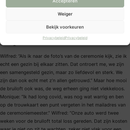
Accepteren
Weiger
Wilfred & Monique | “Onze
Bekijk voorkeuren
dag hebben we niet laten
Privacybeleid
Privacybeleid
verpesten”
Wilfred: “Als ik naar de foto’s van de ceremonie kijk, zie ik
echt een gezin bij elkaar zitten. Dat ontroert me, we zijn
een samengesteld gezin, maar zo liefdevol en sterk. We
zijn dan ook echt met z’n allen getrouwd.” Maar hoe mooi
de bruiloft ook was, de weg erheen ging niet vlekkeloos.
Monique: “Ik had long covid, was nog wat warrig en ben
op de trouwkaart een punt vergeten in het mailadres van
de ceremoniemeester.” Wilfred: “Onze auto werd twee
weken voor de bruiloft total loss gereden. Dat zijn kosten
waar je niet op zit te wachten, zeker niet vlak voor een