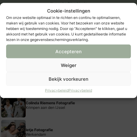
Al member?
log hier in
Cookie-instellingen
Bewaar als favoriet
Om onze website optimaal in te richten en continu te optimaliseren,
maken wij gebruik van cookies. Voor het bezoeken van onze website
hebben wij toestemming nodig. Door op "Accepteren" te klikken, gaat u
Inhoudsopgave
akkoord met het gebruik van cookies. U kunt gedetailleerde informatie
1. Locatie
lezen in onze gegevensbeschermingsverklaring.
2. Reserveer genoeg tijd
Accepteren
3. Dubbelcheck
4. Relax!
Weiger
5. Gastenlijstje
Bekijk voorkeuren
Gerelateerde Aanbieders
Privacybeleid
Privacybeleid
Colinda Riemens Fotografie
Krimpen aan den IJssel
Ietje Fotografie
Werkendam