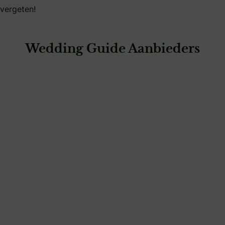
vergeten!
Wedding Guide Aanbieders
: Seraina Wams Fotografie
Seraina Wams Fotografie
fotografie & video