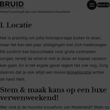
Word lid
5 tips voor fantastische trouwfoto’s
Home
Trouwblog
5 tips voor fantastische trouwfoto’s
1. Locatie
Het is prachtig om jullie fotoreportage buiten te doen,
maar het kan een paar uitdagingen met zich meebrengen.
Fel zonlicht kan bijvoorbeeld voor grote contrasten
zorgen, terwijl de wind er met je sluier en kapsel vandoor
kan gaan. En in het ergste geval regent het ook nog. Zorg
daarom dat je ook altijd een mooie
binnenlocatie
achter
de hand hebt.
Stem & maak kans op een luxe
verwenweekend!
Wat vind jij de mooiste trouwfoto van Nederland? Stem nu