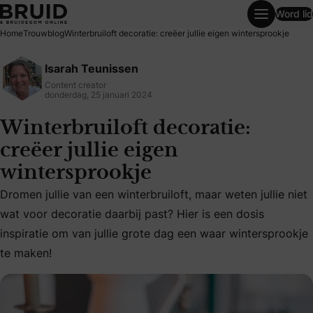
Word lid
Winterbruiloft decoratie: creëer jullie eigen wintersprookje
Home
Trouwblog
Winterbruiloft decoratie: creëer jullie eigen wintersprookje
Isarah Teunissen
Content creator
donderdag, 25 januari 2024
Winterbruiloft decoratie:
creëer jullie eigen
wintersprookje
Dromen jullie van een winterbruiloft, maar weten jullie niet
Dromen jullie van een winterbruiloft, maar weten jullie nie
wat voor decoratie daarbij past? Hier is een dosis
inspiratie om van jullie grote dag een waar wintersprookje
te maken!