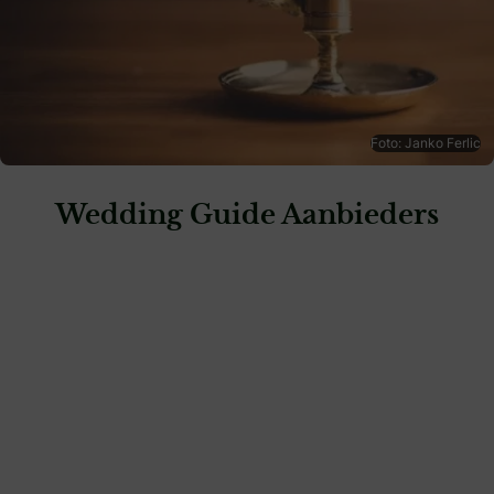
Foto: Janko Ferlic
Wedding Guide Aanbieders
: Weddingdeco.nl