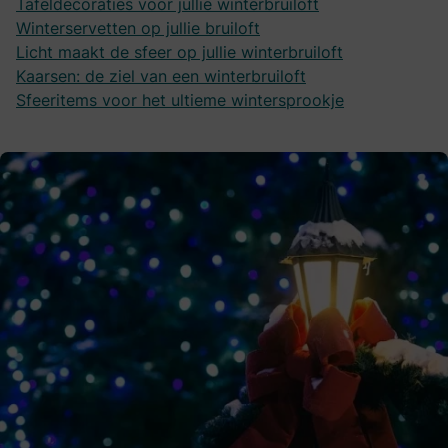
Tafeldecoraties voor jullie winterbruiloft
Winterservetten op jullie bruiloft
Licht maakt de sfeer op jullie winterbruiloft
Kaarsen: de ziel van een winterbruiloft
Sfeeritems voor het ultieme wintersprookje