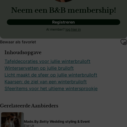
Neem een B&B membership!
Registreren
Al member?
log hier in
Bewaar als favoriet
Inhoudsopgave
Tafeldecoraties voor jullie winterbruiloft
Winterservetten op jullie bruiloft
Licht maakt de sfeer op jullie winterbruiloft
Kaarsen: de ziel van een winterbruiloft
Sfeeritems voor het ultieme wintersprookje
Gerelateerde Aanbieders
Made.By.Betty Wedding styling & Event
Elst Ut