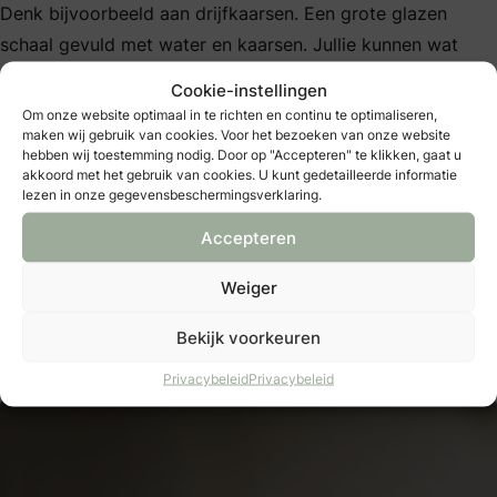
Denk bijvoorbeeld aan drijfkaarsen. Een grote glazen
schaal gevuld met water en kaarsen. Jullie kunnen wat
dennenblaadjes of cranberries toevoegen om het een echt
Cookie-instellingen
kunstwerk te maken.
Om onze website optimaal in te richten en continu te optimaliseren,
maken wij gebruik van cookies. Voor het bezoeken van onze website
Een veel gemaakte keuze door bruidsparen zijn pilaren en
hebben wij toestemming nodig. Door op "Accepteren" te klikken, gaat u
akkoord met het gebruik van cookies. U kunt gedetailleerde informatie
kandelaren. Door te spelen met verschillende hoogtes van
lezen in onze gegevensbeschermingsverklaring.
kaarsen en kandelaren creëer je dynamiek op je feesttafel.
Accepteren
En dan de kandelaren zelf. Goud straalt warmte en rijkdom
uit, perfect voor een luxe winterbruiloft. Zilver
Weiger
daarentegen heeft meer iets sprookjesachtigs. Matzwart is
Bekijk voorkeuren
dan weer erg modern.
Privacybeleid
Privacybeleid