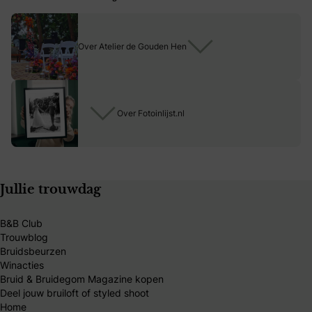
van harte welkom bij ons in Brummen. Tijdens een persoonlijk
gesprek onder het genot van koffie of thee en iets lekkers
Over Atelier de Gouden Hen
nemen we alle wensen en ideeën met jullie door. Hier nemen wij
uitgebreid de tijd voor.
Voor deze afspraak rekenen we een bedrag van €25, dat
uiteraard wordt verrekend met de eindfactuur als de opdracht
Over Fotoinlijst.nl
doorgaat.
Willen jullie liever dat wij langskomen op de trouwlocatie om ter
plekke mee te denken en ideeën aan te dragen? Dat kan ook.
Voor een bezoek op locatie rekenen we €75, inclusief
persoonlijk advies en visuele voorstellen afgestemd op de
Jullie trouwdag
ruimte. Dit bedrag wordt uiteraard verrekend met de
eindfactuur als de opdracht doorgaat.
B&B Club
Laat je betoveren door de mogelijkheden van ballonnen –
Trouwblog
stijlvol, verrassend en uniek.
Bruidsbeurzen
Winacties
Neem gerust contact op voor een persoonlijk voorstel of om
Bruid & Bruidegom Magazine kopen
vrijblijvend jullie wensen te bespreken via de app 0633253320
Deel jouw bruiloft of styled shoot
Home