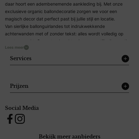
daar hoort een adembenemende aankleding bij. Met onze
exclusieve organic ballondecoratie zorgen we voor een
magisch decor dat perfect past bij jullie stijl en locatie.
Van sierlijke ballonguirlandes tot indrukwekkende
achterwanden met of zonder tekst: alles wordt volledig op
maat gemaakt. Geen standaard trosjes, maar stijlvolle creaties
Lees meer
die een luxe en romantische sfeer uitstralen.
Wij denken graag met jullie mee over kleuren, vormen en
Services
compositie – of jullie nu gaan voor een chique boho-stijl, tijdloos
wit met goud, of zachte asteltinten. Onze decoratie vormt een
prachtige aanvulling op bloemen, verlichting en andere
elementen van jullie dag.
Prijzen
Perfect voor:
• Entree- en ceremonieaankleding
• Ballonbogen bij het altaar of de taart
Social Media
• Luxe fotowalls en achtergronddecoratie
Facebook
Instagram
• Verfijnde ballontoefjes en lichtcijfers
• Prachtige achterwanden, met of zonder persoonlijke tekst
Bekijk meer aanbieders
Willen jullie de mogelijkheden rustig bespreken? Dan zijn jullie