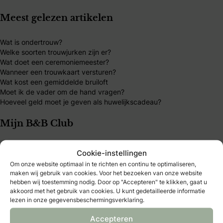
Meest gelezen artikelen
Wat is ondertrouw?
Welke soorten trouwjurken zijn er?
Wat doet een ceremoniemeester?
Wanneer een trouwkaart versturen?
Wat kost een gemiddelde bruiloft
Moet ik de vader om de hand vragen?
Hoeveel geld moet je geven als huwelijkscadeau?
Mijn B&B Club
B&B Club – inloggen
Cookie-instellingen
B&B Club – registreren
Om onze website optimaal in te richten en continu te optimaliseren,
B&B Club – voordelen
maken wij gebruik van cookies. Voor het bezoeken van onze website
B&B Club – voorwaarden
hebben wij toestemming nodig. Door op "Accepteren" te klikken, gaat u
akkoord met het gebruik van cookies. U kunt gedetailleerde informatie
Over Bruid & Bruidegom
lezen in onze gegevensbeschermingsverklaring.
Accepteren