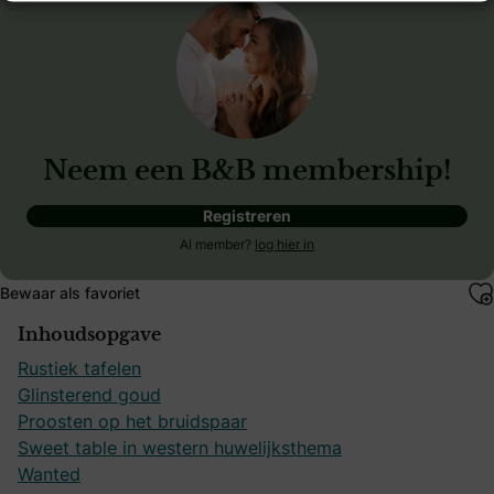
Neem een B&B membership!
Registreren
Al member?
log hier in
Bewaar als favoriet
Inhoudsopgave
Rustiek tafelen
Glinsterend goud
Proosten op het bruidspaar
Sweet table in western huwelijksthema
Wanted