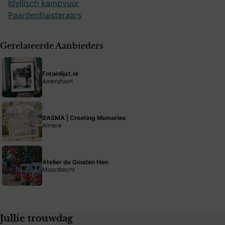
Idyllisch kampvuur
Paardenfluisteraars
Gerelateerde Aanbieders
Fotoinlijst.nl
Amersfoort
BASMA | Creating Memories
Almere
Atelier de Gouden Hen
Moordrecht
Jullie trouwdag