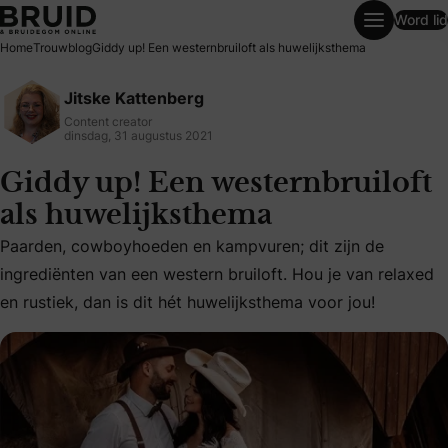
Word lid
Giddy up! Een westernbruiloft als huwelijksthema
Home
Trouwblog
Giddy up! Een westernbruiloft als huwelijksthema
Jitske Kattenberg
Content creator
dinsdag, 31 augustus 2021
Giddy up! Een westernbruiloft
als huwelijksthema
Paarden, cowboyhoeden en kampvuren; dit zijn de
Paarden, cowboyhoeden en kampvuren; dit zijn de ingrediënt
ingrediënten van een western bruiloft. Hou je van relaxed
en rustiek, dan is dit hét huwelijksthema voor jou!