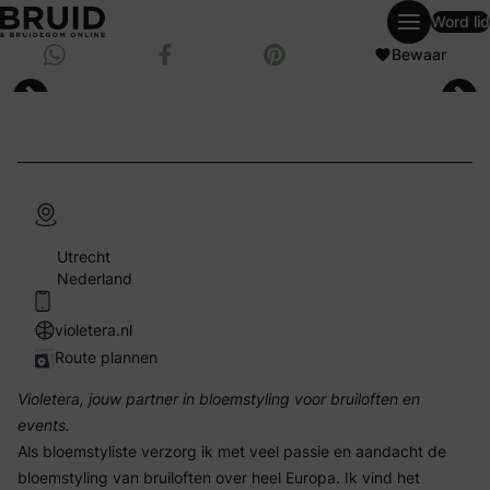
Word lid
weddingpagesingle
Deel via Whatsapp
Bewaar
Deel op Facebook
Bewaar op Pinterest
Utrecht
Nederland
violetera.nl
Route plannen
Violetera, jouw partner in bloemstyling voor bruiloften en
events.
Als bloemstyliste verzorg ik met veel passie en aandacht de
bloemstyling van bruiloften over heel Europa. Ik vind het