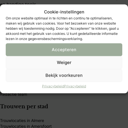
en handige tools.
Cookie-instellingen
Om onze website optimaal in te richten en continu te optimaliseren,
maken wij gebruik van cookies. Voor het bezoeken van onze website
hebben wij toestemming nodig. Door op "Accepteren" te klikken, gaat u
akkoord met het gebruik van cookies. U kunt gedetailleerde informatie
lezen in onze gegevensbeschermingsverklaring.
Bruidmedia
Accepteren
Trouwexperts – business login
Contact
Weiger
Adverteren
Vacatures & stages
Bekijk voorkeuren
Privacybeleid
Algemene Voorwaarden
Privacybeleid
Privacybeleid
Publicatieprincipes
Redactie team
Trouwen per stad
Trouwlocaties in Almere
Trouwlocaties in Amersfoort