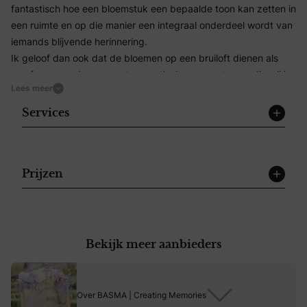
fantastisch hoe een bloemstuk een bepaalde toon kan zetten in
een ruimte en op die manier een integraal onderdeel wordt van
iemands blijvende herinnering.
Ik geloof dan ook dat de bloemen op een bruiloft dienen als
een frame van jouw meest romantische momenten en die wil je
Lees meer
natuurlijk precies naar jouw eigen smaak en visie hebben.
En daarom is het mijn doel om jouw verhaal te vertalen in
Services
bloemen. Benieuwd naar de mogelijkheden voor een op maat
gemaakte bloemstyling voor jouw bruiloft of unieke
bloemenarrangementen voor jouw evenement?
Ik vertel je er graag meer over.
Prijzen
Bekijk meer aanbieders
Over BASMA | Creating Memories