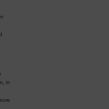
an
d
n
n, in
rouw.