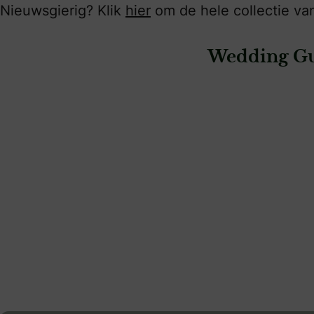
Nieuwsgierig? Klik
hier
om de hele collectie v
Wedding Gu
: Gents | Zwolle
: Gents | Ensched
Gents | Zwolle
Gents | Ensc
bruidegom
bruidegom