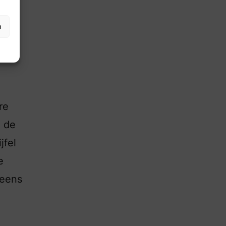
n
 en
n
re
1 de
jfel
e
 eens