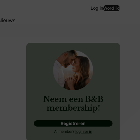
Log in
Word lid
Nieuws
Neem een B&B
membership!
Registreren
Al member?
log hier in