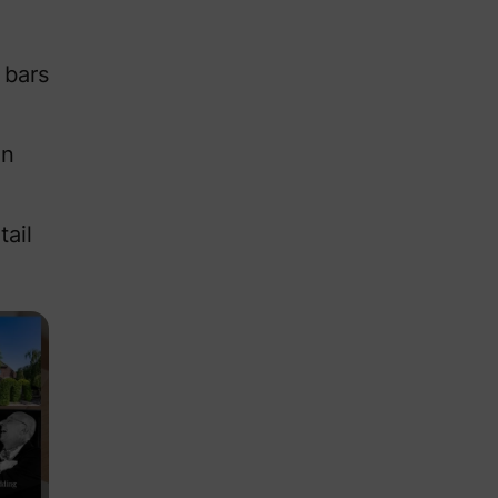
 bars
en
tail