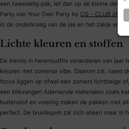
een tweedelig pak, let dan op de kleine detai
Party van Your Own Party by
CG – CLUB of G
in de onderkraag van de jas en het zakje voor 
Lichte kleuren en stoffen
De trends in herenoutfits veranderen van jaar t
kleuren met zomerse vibe. Daarom zal, naast 
focus liggen op ofwel een zomers lichtbeige of
een blikvanger! Ademende materialen zoals kat
buitenstof en voering maken de pakken niet al
perfect. De bruidegom zal zich alleen maar in