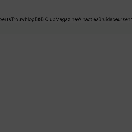
perts
Trouwblog
B&B Club
Magazine
Winacties
Bruidsbeurzen