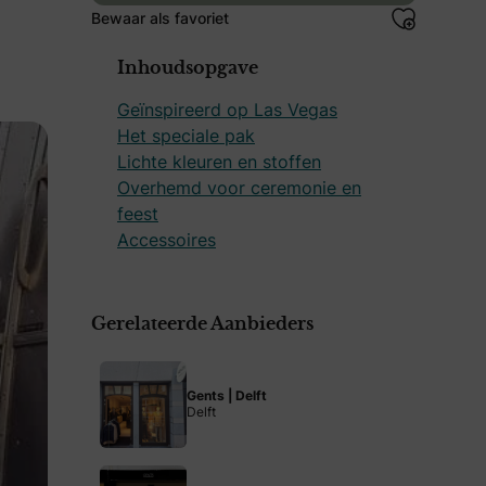
Bewaar als favoriet
Inhoudsopgave
Geïnspireerd op Las Vegas
Het speciale pak
Lichte kleuren en stoffen
Overhemd voor ceremonie en
feest
Accessoires
Gerelateerde Aanbieders
Gents | Delft
Delft
en en inspireren door deze fantastische looks; wij laten j