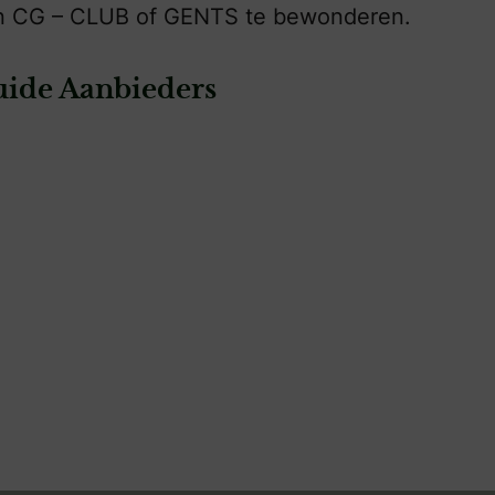
an CG – CLUB of GENTS te bewonderen.
ide Aanbieders
e
: Gents | Almere
hede
Gents | Almere
bruidegom