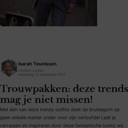
Isarah Teunissen
Content creator
maandag, 13 september 2021
Trouwpakken: deze trend
mag je niet missen!
Met één van deze trendy outfits doet de bruidegom op
geen enkele manier onder voor zijn verloofde! Laat je
Met één van deze trendy outfits doet de bruidegom op geen
verrassen en inspireren door deze fantastische looks; wij