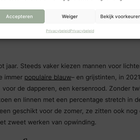
ls. Een leuk kenmerk van de pakken uit Your Ow
ENTS
zijn de rubberen prints aan de binnenzijde
Accepteren
Weiger
Bekijk voorkeure
de trouwringen.
Privacybeleid
Privacybeleid
ot jaar. Steeds vaker kiezen mannen voor lichte
de immer
populaire blauw
– en grijstinten, in 202
, voor de dapperen, een kersenrood. Zonder twi
oen en linnen met een percentage stretch in d
leen geschikt voor de zomer, ze zitten ook nog
 het zweet werken van opwinding.