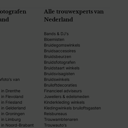
fotografen
Alle trouwexperts van
and
Nederland
Bands & DJ's
Bloemisten
Bruidegomswinkels
Bruidsaccesoires
Bruidsbeurzen
Bruidsfotografen
Bruidstaart winkels
Bruidsvisagisten
wfoto's van
Bruidswinkels
Bruiloftdecoraties
 in Drenthe
Financieel adviseurs
 in Flevoland
Juweliers & edelsmeden
in Friesland
Kinderkleding winkels
 in Gelderland
Kledingwinkels bruiloftsgasten
 in Groningen
Reisbureaus
 in Limburg
Trouwambtenaren
 in Noord-Brabant
Trouwauto's