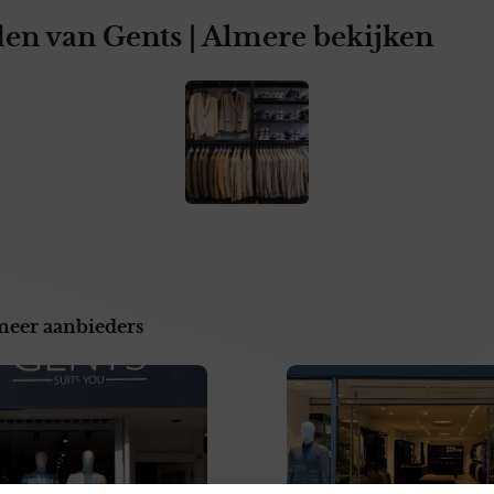
en van Gents | Almere bekijken
meer aanbieders