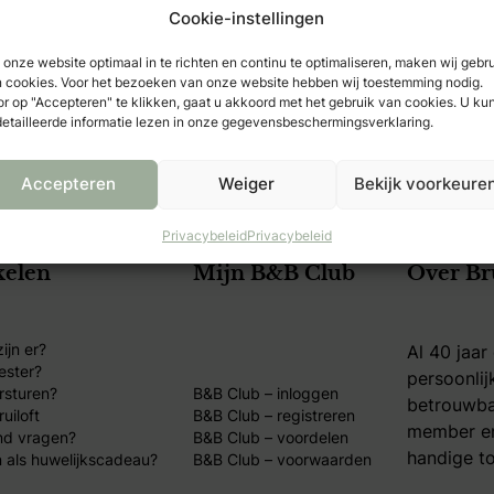
Cookie-instellingen
onze website optimaal in te richten en continu te optimaliseren, maken wij gebr
 cookies. Voor het bezoeken van onze website hebben wij toestemming nodig.
r op "Accepteren" te klikken, gaat u akkoord met het gebruik van cookies. U ku
ver Gents | Amterdam
Over Gents | Z
etailleerde informatie lezen in onze gegevensbeschermingsverklaring.
Accepteren
Weiger
Bekijk voorkeure
Privacybeleid
Privacybeleid
kelen
Mijn B&B Club
Over Br
ijn er?
Al 40 jaar
ester?
persoonlij
rsturen?
B&B Club – inloggen
betrouwba
uiloft
B&B Club – registreren
member en
nd vragen?
B&B Club – voordelen
handige to
 als huwelijkscadeau?
B&B Club – voorwaarden