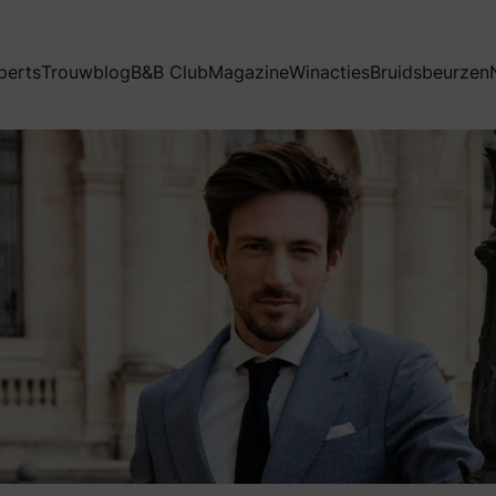
perts
Trouwblog
B&B Club
Magazine
Winacties
Bruidsbeurzen