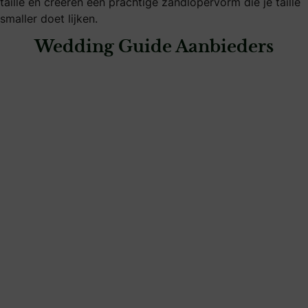
taille en creëren een prachtige zandlopervorm die je taille
smaller doet lijken.
Wedding Guide Aanbieders
: 2impressu
2impressu
bruidsmode
: Bruidsmoederjurk by RijckenMode