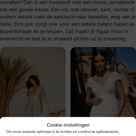
opvallen? Dan is een trouwjurk met een mooie, opvallende
rok een goede keuze. Een rok met plooien, kant, ruches of
andere details trekt de aandacht naar beneden, weg van je
taille. Zo’n jurk zorgt ook voor een betere balans tussen je
bovenlichaam en je heupen. Dat maakt je figuur mooi in
evenwicht en laat je er stralend uitzien op je trouwdag.
Cookie-instellingen
Om onze website optimaal in te richten en continu te optimaliseren,