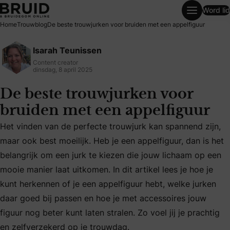
Word lid
De beste trouwjurken voor bruiden met een appelfiguur
Home
Trouwblog
De beste trouwjurken voor bruiden met een appelfiguur
Isarah Teunissen
Content creator
dinsdag, 8 april 2025
De beste trouwjurken voor
bruiden met een appelfiguur
Het vinden van de perfecte trouwjurk kan spannend zijn,
maar ook best moeilijk. Heb je een appelfiguur, dan is het
belangrijk om een jurk te kiezen die jouw lichaam op een
Het vinden van de perfecte trouwjurk kan spannend zijn, maa
mooie manier laat uitkomen. In dit artikel lees je hoe je
kunt herkennen of je een appelfiguur hebt, welke jurken
daar goed bij passen en hoe je met accessoires jouw
figuur nog beter kunt laten stralen. Zo voel jij je prachtig
en zelfverzekerd op je trouwdag.