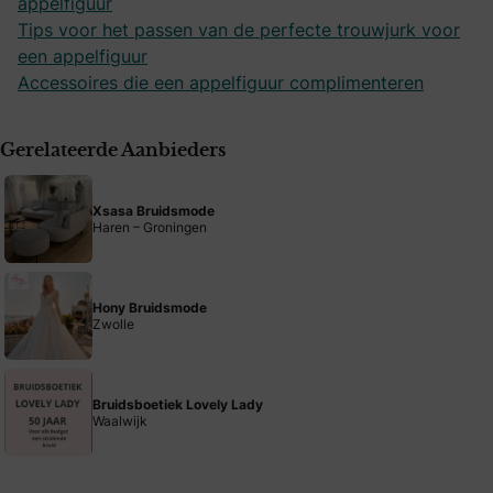
appelfiguur
Tips voor het passen van de perfecte trouwjurk voor
een appelfiguur
Accessoires die een appelfiguur complimenteren
Gerelateerde Aanbieders
Xsasa Bruidsmode
Haren – Groningen
Hony Bruidsmode
Zwolle
Bruidsboetiek Lovely Lady
Waalwijk