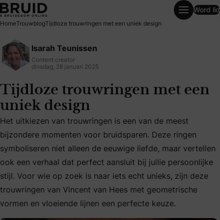
Word lid
Tijdloze trouwringen met een uniek design
Home
Trouwblog
Tijdloze trouwringen met een uniek design
Isarah Teunissen
Content creator
dinsdag, 28 januari 2025
Tijdloze trouwringen met een
uniek design
Het uitkiezen van trouwringen is een van de meest
bijzondere momenten voor bruidsparen. Deze ringen
symboliseren niet alleen de eeuwige liefde, maar vertellen
Het uitkiezen van trouwringen is een van de meest bijzonde
ook een verhaal dat perfect aansluit bij jullie persoonlijke
stijl. Voor wie op zoek is naar iets echt unieks, zijn deze
trouwringen van Vincent van Hees met geometrische
vormen en vloeiende lijnen een perfecte keuze.