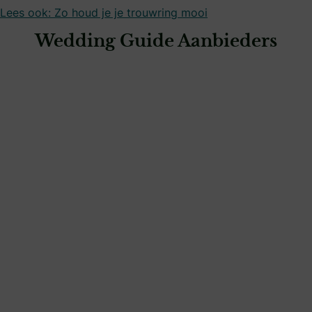
Lees ook: Zo houd je je trouwring mooi
Wedding Guide Aanbieders
: Siebel Juweliers Amersfoort
Siebel Juweliers Amersfoort
juweliers & edelsmeden
: Siebel Juweliers Apeldoorn