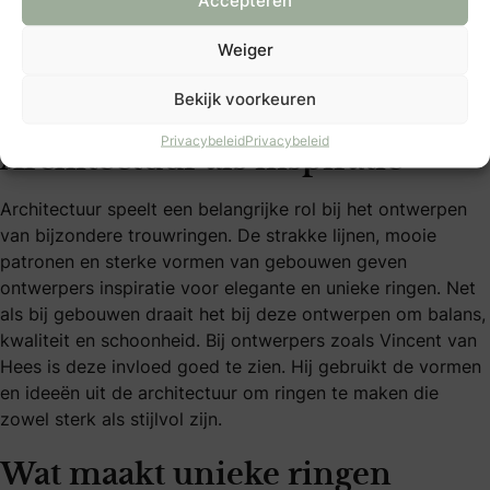
Accepteren
trouwringen waarin vloeiende lijnen en architectonische
Weiger
inspiratie samenkomen. Deze ontwerpen zijn niet alleen
tijdloos, maar vertellen ook een verhaal dat perfect bij
Bekijk voorkeuren
jullie relatie past.
Privacybeleid
Privacybeleid
Architectuur als inspiratie
Architectuur speelt een belangrijke rol bij het ontwerpen
van bijzondere trouwringen. De strakke lijnen, mooie
patronen en sterke vormen van gebouwen geven
ontwerpers inspiratie voor elegante en unieke ringen. Net
als bij gebouwen draait het bij deze ontwerpen om balans,
kwaliteit en schoonheid. Bij ontwerpers zoals Vincent van
Hees is deze invloed goed te zien. Hij gebruikt de vormen
en ideeën uit de architectuur om ringen te maken die
zowel sterk als stijlvol zijn.
Wat maakt unieke ringen