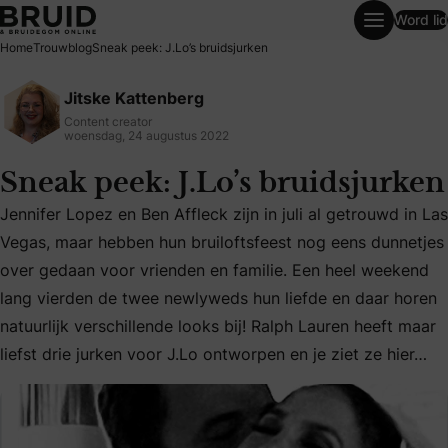
Word lid
Sneak peek: J.Lo’s bruidsjurken
Home
Trouwblog
Sneak peek: J.Lo’s bruidsjurken
Jitske Kattenberg
Content creator
woensdag, 24 augustus 2022
Sneak peek: J.Lo’s bruidsjurken
Jennifer Lopez en Ben Affleck zijn in juli al getrouwd in Las
Vegas, maar hebben hun bruiloftsfeest nog eens dunnetjes
over gedaan voor vrienden en familie. Een heel weekend
Jennifer Lopez en Ben Affleck zijn in juli al getrouwd in L
lang vierden de twee newlyweds hun liefde en daar horen
natuurlijk verschillende looks bij! Ralph Lauren heeft maar
liefst drie jurken voor J.Lo ontworpen en je ziet ze hier…