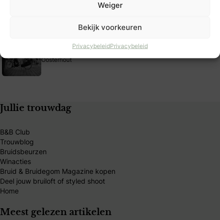
Weiger
Seraina Wams Fotografie
Utrecht
Bekijk voorkeuren
Privacybeleid
Privacybeleid
Jordiafragma
Oosterhout
Jullie trouwdag
B&B Club
Trouwblog
Bruidsbeurzen
Winacties
Bruid & Bruidegom Magazine kopen
Deel jouw bruiloft of styled shoot
Home
Meest gelezen artikelen