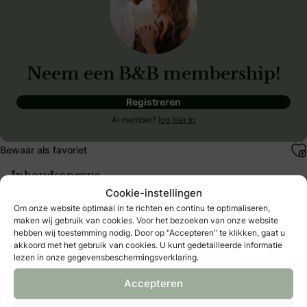
Neem een B&B membership!
Registreren
Al member?
log hier in
Bewaar als favoriet
Inhoudsopgave
Cookie-instellingen
Om onze website optimaal in te richten en continu te optimaliseren,
maken wij gebruik van cookies. Voor het bezoeken van onze website
Gerelateerde Aanbieders
hebben wij toestemming nodig. Door op "Accepteren" te klikken, gaat u
akkoord met het gebruik van cookies. U kunt gedetailleerde informatie
lezen in onze gegevensbeschermingsverklaring.
Pictures&Plans
Waddinxveen
Accepteren