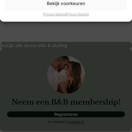
Bekijk voorkeuren
Privacybeleid
Privacybeleid
Bloemenmeisjes.com
decoratie & styling
Bekijk alle decoratie & styling
Neem een B&B membership!
Registreren
Al member?
log hier in