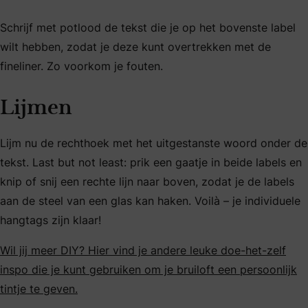
Schrijf met potlood de tekst die je op het bovenste label
wilt hebben, zodat je deze kunt overtrekken met de
fineliner. Zo voorkom je fouten.
Lijmen
Lijm nu de rechthoek met het uitgestanste woord onder de
tekst. Last but not least: prik een gaatje in beide labels en
knip of snij een rechte lijn naar boven, zodat je de labels
aan de steel van een glas kan haken. Voilà – je individuele
hangtags zijn klaar!
Wil jij meer DIY? Hier vind je andere leuke doe-het-zelf
inspo die je kunt gebruiken om je bruiloft een persoonlijk
tintje te geven.