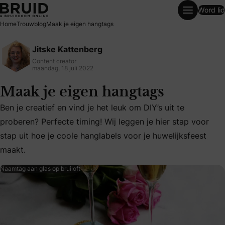
Word lid
Maak je eigen hangtags
Home
Trouwblog
Maak je eigen hangtags
Jitske Kattenberg
Content creator
maandag, 18 juli 2022
Maak je eigen hangtags
Ben je creatief en vind je het leuk om DIY’s uit te
proberen? Perfecte timing! Wij leggen je hier stap voor
Ben je creatief en vind je het leuk om DIY’s uit te proberen
stap uit hoe je coole hanglabels voor je huwelijksfeest
maakt.
Naamtag aan glas op bruiloft