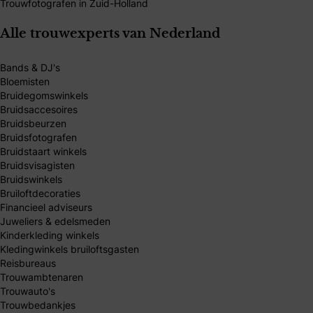
Trouwfotografen in Zuid-Holland
Alle trouwexperts van Nederland
Bands & DJ's
Bloemisten
Bruidegomswinkels
Bruidsaccesoires
Bruidsbeurzen
Bruidsfotografen
Bruidstaart winkels
Bruidsvisagisten
Bruidswinkels
Bruiloftdecoraties
Financieel adviseurs
Juweliers & edelsmeden
Kinderkleding winkels
Kledingwinkels bruiloftsgasten
Reisbureaus
Trouwambtenaren
Trouwauto's
Trouwbedankjes