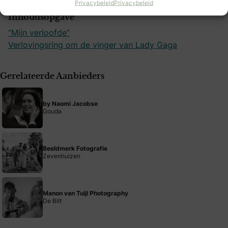
Privacybeleid
Privacybeleid
Inhoudsopgave
“Mijn verloofde”
Verlovingsring om de vinger van Lady Gaga
Gerelateerde Aanbieders
by Naomi Jacobse
Gouda
Beeldmerk Fotografie
Zevenhuizen
Manon van Tuijl Photography
De Bilt