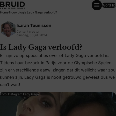
Word lid
Is Lady Gaga verloofd?
Home
Trouwblog
Is Lady Gaga verloofd?
Isarah Teunissen
Content creator
dinsdag, 30 juli 2024
Is Lady Gaga verloofd?
Er zijn volop speculaties over of Lady Gaga verloofd is.
Tijdens haar bezoek in Parijs voor de Olympische Spelen
Er zijn volop speculaties over of Lady Gaga verloofd is. T
zijn er verschillende aanwijzingen dat dit wellicht waar zou
kunnen zijn. Lady Gaga is nooit getrouwd geweest dus we
can’t wait!
Foto: Instagram Lady Gaga