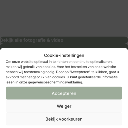
Beeldmerk Fotografie
fotografie & video
Bekijk alle fotografie & video
Cookie-instellingen
Om onze website optimaal in te richten en continu te optimaliseren,
maken wij gebruik van cookies. Voor het bezoeken van onze website
hebben wij toestemming nodig. Door op "Accepteren" te klikken, gaat u
akkoord met het gebruik van cookies. U kunt gedetailleerde informatie
lezen in onze gegevensbeschermingsverklaring.
Accepteren
Neem een B&B membership!
Weiger
Registreren
Al member?
log hier in
Bekijk voorkeuren
Bewaar als favoriet