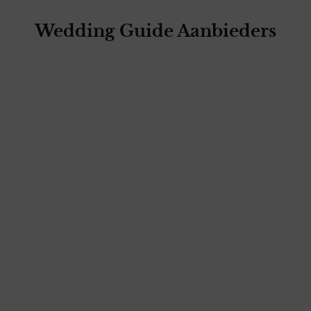
Wedding Guide Aanbieders
: Fenna Storytelling Photography
Fenna Storytelling Photography
fotografie & video
: Manon van Tuijl Photography