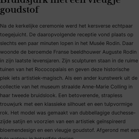
Bruidsjurk met een vleugje
goudstof
Na de kerkelijke ceremonie werd het kersverse echtpaar
toegejuicht. De daaropvolgende receptie vond plaats op
slechts een paar minuten lopen in het Musée Rodin. Daar
woonde de beroemde Franse beeldhouwer Auguste Rodin
in zijn laatste levensjaren. Zijn sculpturen staan in de ruime
tuinen van het Rococopalais en geven deze historische
plek iets artistiek-magisch. Als een ander kunstwerk uit de
collectie van het museum straalde Anne-Marie Colling in
haar tweede bruidslook. Een betoverende, strapless
trouwjurk met een klassieke silhouet en een tulpvormige
rok. Het model was gemaakt van dubbellagige duchesse-
zijde satijn en voorzien van een artistiek geïnspireerd
bloemendesign en een vleugje goudstof. Afgerond met een
tule wateau in hetzelfde design.