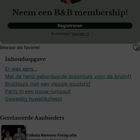
Neem een B&B membership!
Registreren
Al member?
log hier in
Bewaar als favoriet
Inhoudsopgave
Er was eens…
Met de hand geborduurde droomjurk voor de bruiloft
Bruidsjurk met een vleugje goudstof
Party in een trouw-jumpsuit
Geweldig huwelijksfeest
Gerelateerde Aanbieders
Colinda Riemens Fotografie
Krimpen aan den IJssel