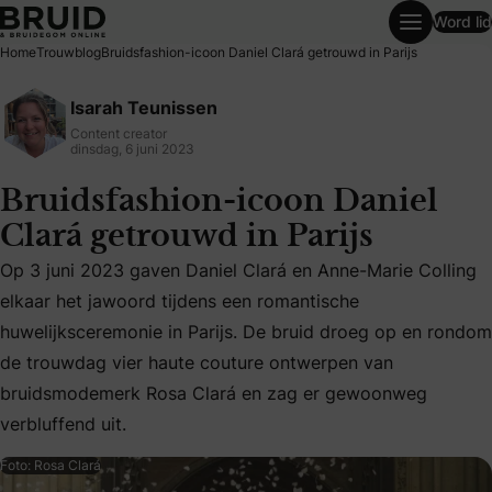
Word lid
Bruidsfashion-icoon Daniel Clará getrouwd in Parijs
Home
Trouwblog
Bruidsfashion-icoon Daniel Clará getrouwd in Parijs
Isarah Teunissen
Content creator
dinsdag, 6 juni 2023
Bruidsfashion-icoon Daniel
Clará getrouwd in Parijs
Op 3 juni 2023 gaven Daniel Clará en Anne-Marie Colling
elkaar het jawoord tijdens een romantische
Op 3 juni 2023 gaven Daniel Clará en Anne-Marie Colling 
huwelijksceremonie in Parijs. De bruid droeg op en rondom
de trouwdag vier haute couture ontwerpen van
bruidsmodemerk Rosa Clará en zag er gewoonweg
verbluffend uit.
Foto: Rosa Clará