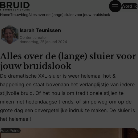
Word lid
Alles over de (lange) sluier voor jouw bruidslook
Home
Trouwblog
Alles over de (lange) sluier voor jouw bruidslook
Isarah Teunissen
Content creator
donderdag, 25 januari 2024
Alles over de (lange) sluier voor
jouw bruidslook
De dramatische XXL-sluier is weer helemaal hot &
happening en staat bovenaan het verlanglijstje van iedere
De dramatische XXL-sluier is weer helemaal hot & happening 
stijlvolle bruid. Of het nou is om traditionele stijlen te
mixen met hedendaagse trends, of simpelweg om op de
grote dag een onvergetelijke indruk te maken. De sluier is
het helemaal!
Foto: Poirier