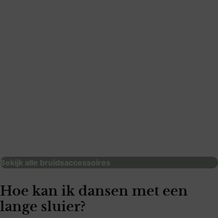
: Stropdas24.nl
Stropdas24.nl
bruidsaccessoires
Bekijk alle bruidsaccessoires
Hoe kan ik dansen met een
lange sluier?