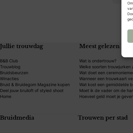
Om 
van
Doo
ged
Jullie trouwdag
Meest gelezen arti
B&B Club
Wat is ondertrouw?
Trouwblog
Welke soorten trouwjurken z
Bruidsbeurzen
Wat doet een ceremonieme
Winacties
Wanneer een trouwkaart ve
Bruid & Bruidegom Magazine kopen
Wat kost een gemiddelde br
Deel jouw bruiloft of styled shoot
Moet ik de vader om de ha
Home
Hoeveel geld moet je geven
Bruidmedia
Trouwen per stad