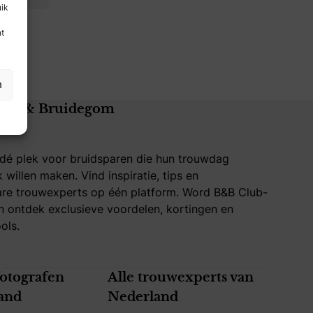
uik
nt
n
uid & Bruidegom
 dé plek voor bruidsparen die hun trouwdag
k willen maken. Vind inspiratie, tips en
re trouwexperts op één platform. Word B&B Club-
 ontdek exclusieve voordelen, kortingen en
ols.
fotografen
Alle trouwexperts van
and
Nederland