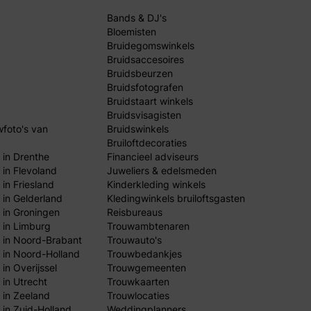
Bands & DJ's
Bloemisten
Bruidegomswinkels
Bruidsaccesoires
Bruidsbeurzen
Bruidsfotografen
Bruidstaart winkels
Bruidsvisagisten
wfoto's van
Bruidswinkels
Bruiloftdecoraties
 in Drenthe
Financieel adviseurs
 in Flevoland
Juweliers & edelsmeden
in Friesland
Kinderkleding winkels
 in Gelderland
Kledingwinkels bruiloftsgasten
 in Groningen
Reisbureaus
 in Limburg
Trouwambtenaren
 in Noord-Brabant
Trouwauto's
 in Noord-Holland
Trouwbedankjes
in Overijssel
Trouwgemeenten
 in Utrecht
Trouwkaarten
 in Zeeland
Trouwlocaties
 in Zuid-Holland
Weddingplanners