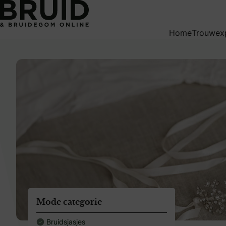
weddingpagesingle
Home
Trouwex
Mode categorie
Bruidsjasjes