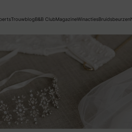
perts
Trouwblog
B&B Club
Magazine
Winacties
Bruidsbeurzen