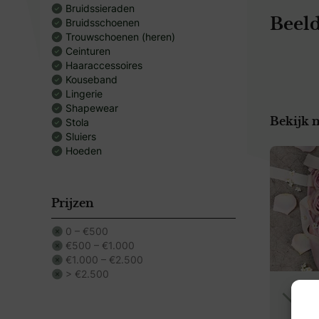
Bruidssieraden
Bruidsschoenen
Beeld
Trouwschoenen (heren)
Ceinturen
Haaraccessoires
Kouseband
Lingerie
Shapewear
Stola
Bekijk 
Sluiers
Hoeden
Prijzen
0 – €500
€500 – €1.000
€1.000 – €2.500
> €2.500
O