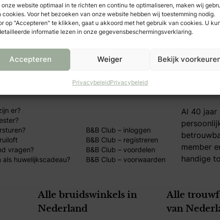
onze website optimaal in te richten en continu te optimaliseren, maken wij gebr
 cookies. Voor het bezoeken van onze website hebben wij toestemming nodig.
r op "Accepteren" te klikken, gaat u akkoord met het gebruik van cookies. U ku
etailleerde informatie lezen in onze gegevensbeschermingsverklaring.
Accepteren
Weiger
Bekijk voorkeure
kelen
Mijn B&B Club
Over Br
Privacybeleid
Privacybeleid
ijn er?
Al 40 jaar
ester?
persoonlij
rsturen?
B&B Club – inloggen
betrouwba
uiloft
B&B Club – registreren
member en
nd vragen?
B&B Club – voordelen
handige to
 als huwelijkscadeau?
B&B Club – voorwaarden
Alle bruidswinkels in
Alle trouw
Nederland
van Nederl