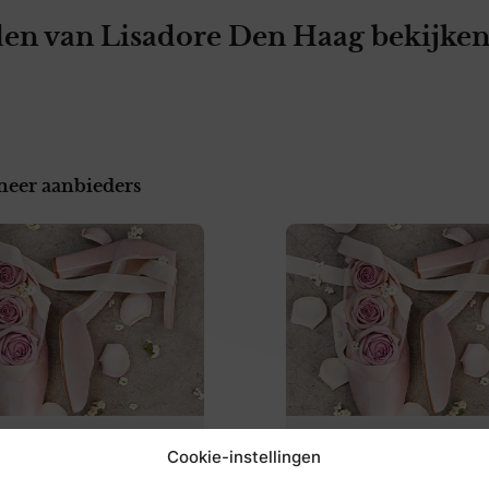
en van Lisadore Den Haag bekijke
meer aanbieders
Cookie-instellingen
ver DRKS
Over Herma de Jong Hoedend