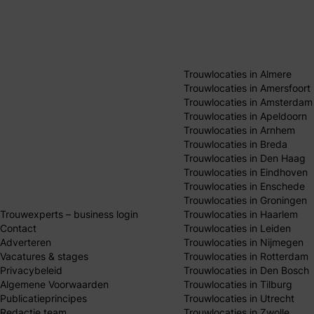
Trouwlocaties in Almere
Trouwlocaties in Amersfoort
Trouwlocaties in Amsterdam
Trouwlocaties in Apeldoorn
Trouwlocaties in Arnhem
Trouwlocaties in Breda
Trouwlocaties in Den Haag
Trouwlocaties in Eindhoven
Trouwlocaties in Enschede
Trouwlocaties in Groningen
Trouwexperts – business login
Trouwlocaties in Haarlem
Contact
Trouwlocaties in Leiden
Adverteren
Trouwlocaties in Nijmegen
Vacatures & stages
Trouwlocaties in Rotterdam
Privacybeleid
Trouwlocaties in Den Bosch
Algemene Voorwaarden
Trouwlocaties in Tilburg
Publicatieprincipes
Trouwlocaties in Utrecht
Redactie team
Trouwlocaties in Zwolle