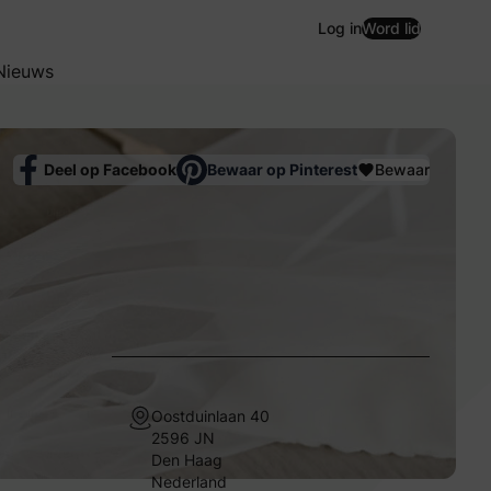
Log in
Word lid
Nieuws
Deel op Facebook
Bewaar op Pinterest
Bewaar
Oostduinlaan 40
2596 JN
Den Haag
Nederland