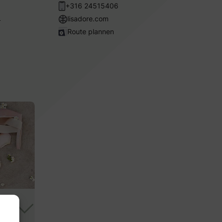
+316 24515406
n
lisadore.com
Route plannen
esign