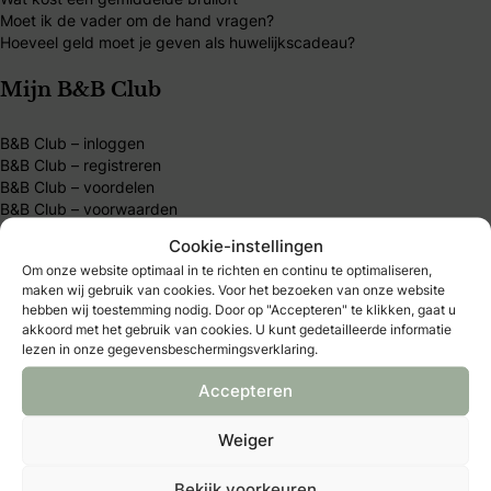
Moet ik de vader om de hand vragen?
Hoeveel geld moet je geven als huwelijkscadeau?
Mijn B&B Club
B&B Club – inloggen
B&B Club – registreren
B&B Club – voordelen
B&B Club – voorwaarden
Cookie-instellingen
Over Bruid & Bruidegom
Om onze website optimaal in te richten en continu te optimaliseren,
maken wij gebruik van cookies. Voor het bezoeken van onze website
hebben wij toestemming nodig. Door op "Accepteren" te klikken, gaat u
Al 40 jaar dé plek voor bruidsparen die hun trouwdag
akkoord met het gebruik van cookies. U kunt gedetailleerde informatie
persoonlijk willen maken. Vind inspiratie, tips en
lezen in onze gegevensbeschermingsverklaring.
betrouwbare trouwexperts op één platform. Word B&B
Accepteren
Club-member en ontdek exclusieve voordelen, kortingen
en handige tools.
Weiger
Bekijk voorkeuren