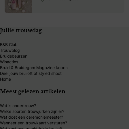
hebben haaraccessoires voor de bruid, maar ben je op zoek
naar een ceintuur, sieraden of bruidsschoenen, kijk dan zeker
even verder in onze online catalogus.
Jullie trouwdag
B&B Club
Trouwblog
Bruidsbeurzen
Winacties
Bruid & Bruidegom Magazine kopen
Deel jouw bruiloft of styled shoot
Home
Meest gelezen artikelen
Wat is ondertrouw?
Welke soorten trouwjurken zijn er?
Wat doet een ceremoniemeester?
Wanneer een trouwkaart versturen?
Wat kost een gemiddelde bruiloft