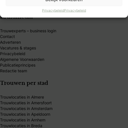
Privacybeleid
Privacybeleid
Bruidmedia
Trouwexperts – business login
Contact
Adverteren
Vacatures & stages
Privacybeleid
Algemene Voorwaarden
Publicatieprincipes
Redactie team
Trouwen per stad
Trouwlocaties in Almere
Trouwlocaties in Amersfoort
Trouwlocaties in Amsterdam
Trouwlocaties in Apeldoorn
Trouwlocaties in Arnhem
Trouwlocaties in Breda