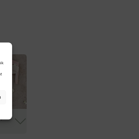
uik
nt
n
 /