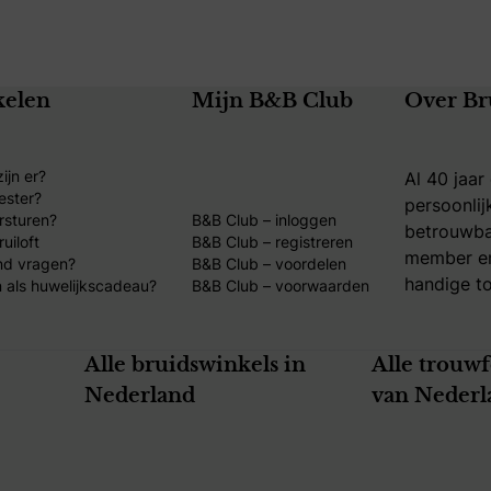
kelen
Mijn B&B Club
Over Br
ijn er?
Al 40 jaar
ester?
persoonlij
rsturen?
B&B Club – inloggen
betrouwba
uiloft
B&B Club – registreren
member en
nd vragen?
B&B Club – voordelen
handige to
 als huwelijkscadeau?
B&B Club – voorwaarden
Alle bruidswinkels in
Alle trouw
Nederland
van Nederl