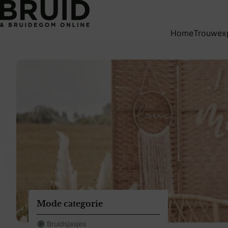
weddingpagesingle
Home
Trouwex
Mode categorie
Bruidsjasjes