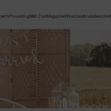
perts
Trouwblog
B&B Club
Magazine
Winacties
Bruidsbeurzen