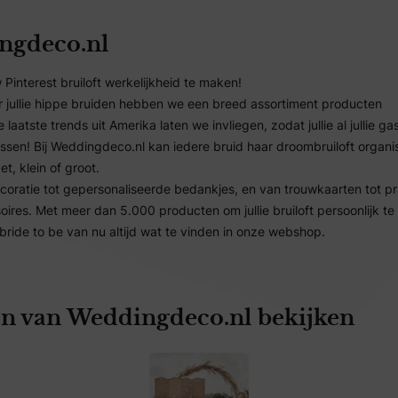
ngdeco.nl
 Pinterest bruiloft werkelijkheid te maken!
r jullie hippe bruiden hebben we een breed assortiment producten
 laatste trends uit Amerika laten we invliegen, zodat jullie al jullie ga
ssen! Bij Weddingdeco.nl kan iedere bruid haar droombruiloft organi
t, klein of groot.
coratie tot gepersonaliseerde bedankjes, en van trouwkaarten tot p
oires. Met meer dan 5.000 producten om jullie bruiloft persoonlijk t
 bride to be van nu altijd wat te vinden in onze webshop.
am Weddingdeco.nl
 beste trouwwebshop van Nederland door NTBO!
n van Weddingdeco.nl bekijken
y ever starts at Weddingdeco.nl!