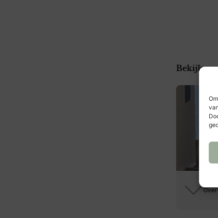
Bekijk me
Om 
van
Doo
ged
Over