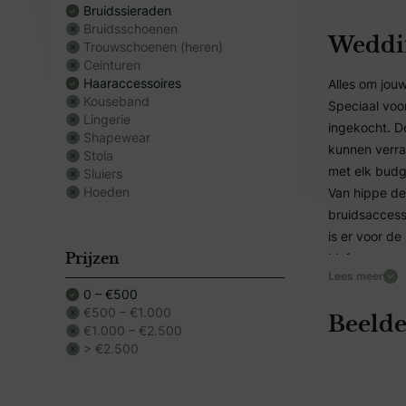
Bruidssieraden
Bruidsschoenen
Weddi
Trouwschoenen (heren)
Ceinturen
Haaraccessoires
Alles om jouw
Kouseband
Speciaal voo
Lingerie
ingekocht. De
Shapewear
kunnen verra
Stola
met elk budge
Sluiers
Hoeden
Van hippe de
bruidsaccess
is er voor de
Liefs,
Prijzen
Lees meer
Tineke & Te
0 – €500
Gekozen tot
€500 – €1.000
Beelde
Your best da
€1.000 – €2.500
> €2.500