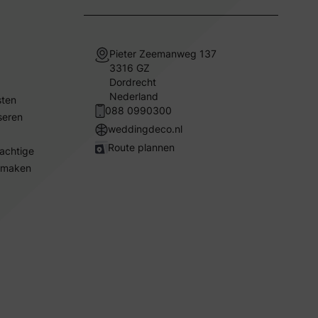
Pieter Zeemanweg 137
3316 GZ
Dordrecht
Nederland
sten
088 0990300
seren
weddingdeco.nl
Route plannen
rachtige
e maken